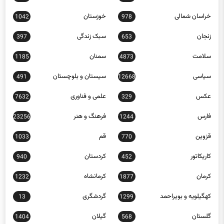
خراسان شمالی
خوزستان
1042
978
زنجان
سبک زندگی
397
653
سلامت
سمنان
1185
4873
سیاسی
سیستان و بلوچستان
491
12668
عکس
علمی و فناوری
7632
329
فارس
فرهنگ و هنر
23256
1244
قزوین
قم
1033
770
کاریکاتور
کردستان
940
452
کرمان
کرمانشاه
1232
1877
کهگیلویه و بویراحمد
گردشگری
13
1299
گلستان
گیلان
1404
568
لرستان
مازندران
897
1161