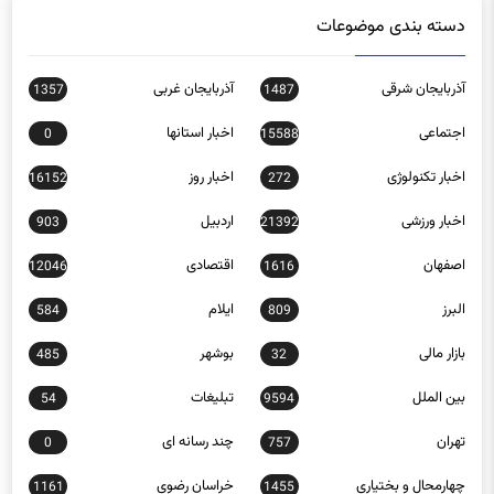
آذربایجان شرقی
آذربایجان غربی
1357
1487
اجتماعی
اخبار استانها
0
15588
اخبار تکنولوژی
اخبار روز
16152
272
اخبار ورزشی
اردبیل
903
21392
اصفهان
اقتصادی
12046
1616
البرز
ایلام
584
809
بازار مالی
بوشهر
485
32
بین الملل
تبلیغات
54
9594
تهران
چند رسانه ای
0
757
چهارمحال و بختیاری
خراسان رضوی
1161
1455