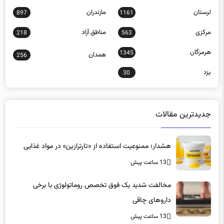
مرکزی
مناطق آزاد
218
563
هرمزگان
1345
همدان
256
یزد
30
جدیدترین مقالات
هشدار؛ ممنوعیت استفاده از «تارترازین» در مواد غذایی
13 ساعت پیش
مخالفت شدید یک فوق تخصص روماتولوژی با برخی
داروهای چاقی
13 ساعت پیش
خروج سالانه ۵ هزار نفر از شغل پرستاری/ یک ادعای