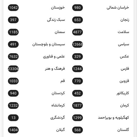
زنجان
سبک زندگی
397
653
سلامت
سمنان
1185
4877
سیاسی
سیستان و بلوچستان
491
12668
عکس
علمی و فناوری
7632
329
فارس
فرهنگ و هنر
23306
1244
قزوین
قم
1033
770
کاریکاتور
کردستان
940
452
کرمان
کرمانشاه
1232
1877
کهگیلویه و بویراحمد
گردشگری
13
1299
گلستان
گیلان
1404
568
لرستان
مازندران
897
1161