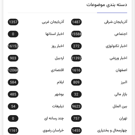
آذربایجان شرقی
آذربایجان غربی
1357
1487
اجتماعی
اخبار استانها
0
15588
اخبار تکنولوژی
اخبار روز
16152
272
اخبار ورزشی
اردبیل
903
21392
اصفهان
اقتصادی
12068
1616
البرز
ایلام
584
809
بازار مالی
بوشهر
485
32
بین الملل
تبلیغات
54
9623
تهران
چند رسانه ای
0
757
چهارمحال و بختیاری
خراسان رضوی
1161
1455
خراسان شمالی
خوزستان
1042
980