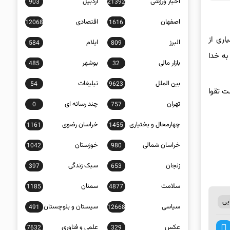
اخبار ورزشی
اردبیل
903
21392
اصفهان
اقتصادی
12068
1616
اری از
البرز
ایلام
584
809
به خدا
بازار مالی
بوشهر
485
32
بین الملل
تبلیغات
54
9623
ت تقوا
تهران
چند رسانه ای
0
757
چهارمحال و بختیاری
خراسان رضوی
1161
1455
خراسان شمالی
خوزستان
1042
980
زنجان
سبک زندگی
397
653
سلامت
سمنان
1185
4877
یی
سیاسی
سیستان و بلوچستان
491
12668
عکس
علمی و فناوری
7632
329