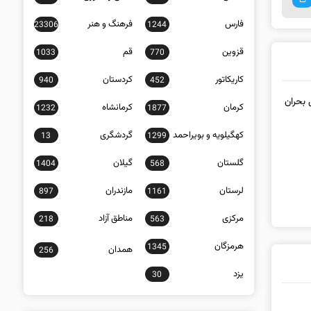
فارس
فرهنگ و هنر
23306
1244
قزوین
قم
1033
770
کاریکاتور
کردستان
940
452
 بحران
کرمان
کرمانشاه
1232
1877
کهگیلویه و بویراحمد
گردشگری
13
1299
گلستان
گیلان
1404
568
لرستان
مازندران
897
1161
مرکزی
مناطق آزاد
218
563
هرمزگان
1345
همدان
256
یزد
30