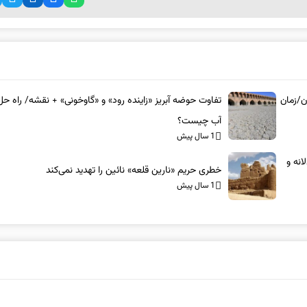
ن/زمان
تفاوت حوضه آبریز «زاینده رود» و «گاوخونی» + نقشه/ راه حل
آب چیست؟
1 سال پیش
نه و
خطری حریم «نارین قلعه‌» نائین را تهدید نمی‌کند
1 سال پیش