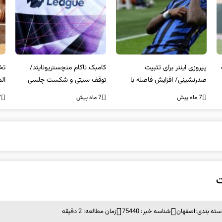
پیروزی اینتر برای تثبیت
کامبک ناکام منچستریونایتد/
تخ
صدرنشینی/ افزایش فاصله با
توقف سیتی و شکست چلسی
الم
ناپولی
7 ماه پیش
7 ماه پیش
7 م
ت
سته بندی:
اصفهان
شناسه خبر: 75440
زمان مطالعه: 2 دقیقه