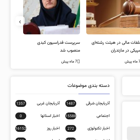
›
لفات مالی در هیئت رشته‌ای
سرپرست فدراسیون کبدی
پیکی در مازندران
منصوب شد
کنفرانس ش
غیاب جیمز
اه پیش
7 ماه پیش
7 ماه پیش
دسته بندی موضوعات
آذربایجان شرقی
آذربایجان غربی
1357
1487
اجتماعی
اخبار استانها
0
15588
اخبار تکنولوژی
اخبار روز
16152
272