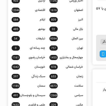
اخبار ورزشی
اردبیل
903
21392
به گزارش برگزیده های ایران از سمنان، سردار زهرایی دقایقی قبل در رزمایش اقتدار جهادگران بسیج در سمنان اظهار کرد: پنج هزار و ۲۰۰ گروه جهادی با ۵۷
اصفهان
اقتصادی
12046
1616
البرز
ایلام
584
809
بازار مالی
بوشهر
485
32
بین الملل
تبلیغات
54
9594
گر
تهران
چند رسانه ای
0
757
چهارمحال و بختیاری
خراسان رضوی
1161
1455
خراسان شمالی
خوزستان
1042
978
زنجان
سبک زندگی
397
653
سلامت
سمنان
1185
4873
شهرک های صنعتی کشوررفع و ۲۱۶ نیاز
سیاسی
سیستان و بلوچستان
491
12668
عکس
علمی و فناوری
7632
329