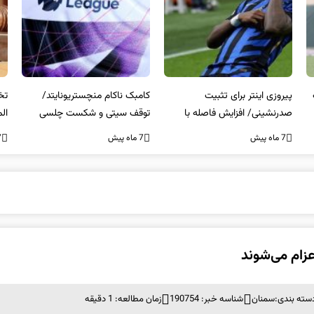
کامبک ناکام منچستریونایتد/
تخلفات مالی در هیئت رشته‌ای
سر
توقف سیتی و شکست چلسی
المپیکی در مازندران
من
7 ماه پیش
7 ماه پیش
7 ما
سته بندی:
سمنان
شناسه خبر: 190754
زمان مطالعه: 1 دقیقه