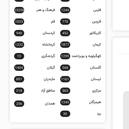
فارس
فرهنگ و هنر
23256
1244
قزوین
قم
1033
770
کاریکاتور
کردستان
940
452
کرمان
کرمانشاه
1232
1877
کهگیلویه و بویراحمد
گردشگری
13
1299
گلستان
گیلان
1404
568
لرستان
مازندران
897
1161
مرکزی
مناطق آزاد
218
563
هرمزگان
1345
همدان
256
یزد
30