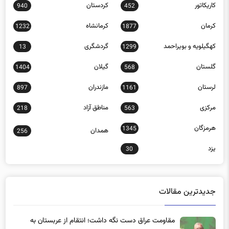
کاریکاتور
کردستان
940
452
کرمان
کرمانشاه
1232
1877
کهگیلویه و بویراحمد
گردشگری
13
1299
گلستان
گیلان
1404
568
لرستان
مازندران
897
1161
مرکزی
مناطق آزاد
218
563
هرمزگان
1345
همدان
256
یزد
30
جدیدترین مقالات
مقاومت عراق دست نگه داشت؛ انتقام از عربستان به