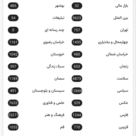
بازار مالی
بوشهر
485
32
بین الملل
تبلیغات
54
9623
تهران
چند رسانه ای
0
757
چهارمحال و بختیاری
خراسان رضوی
1161
1455
خراسان شمالی
خوزستان
1042
980
زنجان
سبک زندگی
397
653
سلامت
سمنان
1185
4873
سیاسی
سیستان و بلوچستان
491
12668
عکس
علمی و فناوری
7632
329
فارس
فرهنگ و هنر
23277
1244
قزوین
قم
1033
770