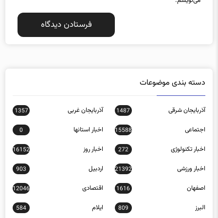
می‌نویسم.
دسته بندی موضوعات
آذربایجان شرقی
آذربایجان غربی
1357
1487
اجتماعی
اخبار استانها
0
15588
اخبار تکنولوژی
اخبار روز
16152
272
اخبار ورزشی
اردبیل
903
21392
اصفهان
اقتصادی
12046
1616
البرز
ایلام
584
809