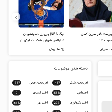
›
پرست فدراسیون کبدی
لیگ NBA| پیروزی صدرنشینان
خط و نشان
صوب شد
کنفرانس شرق و شکست لیکرز در
7 ماه پیش
غیاب جیمز
ه پیش
7 ماه پیش
دسته بندی موضوعات
آذربایجان شرقی
آذربایجان غربی
1357
1487
اجتماعی
اخبار استانها
0
15588
اخبار تکنولوژی
اخبار روز
16152
272