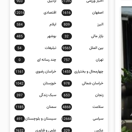
اخبار ورزشی
اردبیل
903
21392
اصفهان
اقتصادی
12016
1616
البرز
ایلام
584
809
بازار مالی
بوشهر
485
32
بین الملل
تبلیغات
54
9565
تهران
چند رسانه ای
0
757
چهارمحال و بختیاری
خراسان رضوی
1161
1455
خراسان شمالی
خوزستان
1042
978
زنجان
سبک زندگی
397
653
سلامت
سمنان
1185
4868
سیاسی
سیستان و بلوچستان
491
12668
عکس
علمی و فناوری
7632
329