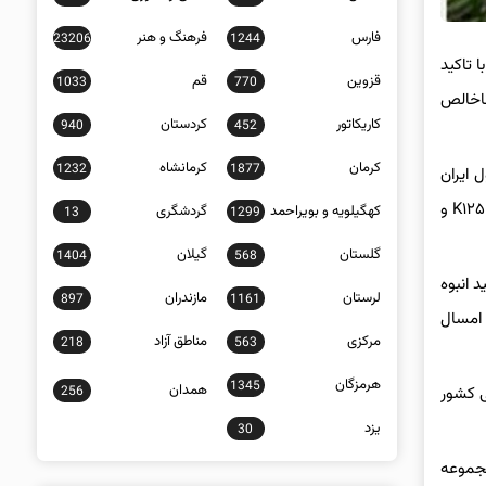
فارس
فرهنگ و هنر
23206
1244
 تاکید
قزوین
قم
1033
770
د ناخالص
کاریکاتور
کردستان
940
452
کرمان
کرمانشاه
1232
1877
 ایران
خودرو است که نسخه دستی آن به بازار عرضه شده و اتوماتیک آن نیز در روزهای آینده به بازار عرضه خواهد شد. پروژه‌هایی نظیر خودروی کراس اوور K۱۲۵ و
کهگیلویه و بویراحمد
گردشگری
13
1299
گلستان
گیلان
1404
568
 آینده به مرحله تولید انبوه
لرستان
مازندران
897
1161
ست امسال
مرکزی
مناطق آزاد
218
563
هرمزگان
1345
همدان
256
ی کشور
یزد
30
مجموعه