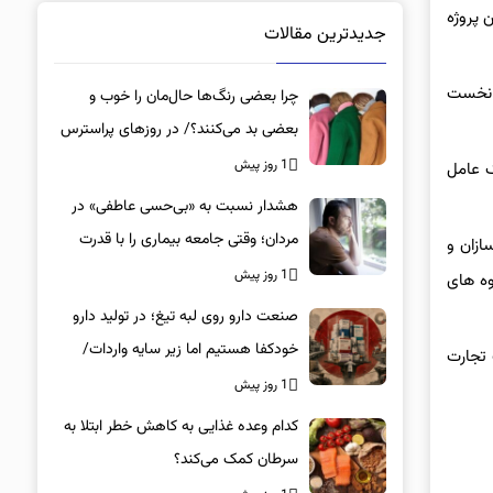
 پروژه
جدیدترین مقالات
 تومانی در شش ماهه نخست
چرا بعضی رنگ‌ها حال‌مان را خوب و
بعضی بد می‌کنند؟/ در روزهای پراسترس
این رنگ‌ها را بپوشید
1 روز پیش
ک عامل
هشدار نسبت به «بی‌حسی عاطفی» در
مردان؛ وقتی جامعه بیماری را با قدرت
ازان و
اشتباه می‌گیرد
1 روز پیش
وه های
صنعت دارو روی لبه تیغ؛ در تولید دارو
خودکفا هستیم اما زیر سایه واردات/
 تجارت
کدام داروها این روزها کمیاب شده‌اند؟/
1 روز پیش
«کشور سه ماه ذخیره دارویی دارد»
کدام وعده غذایی به کاهش خطر ابتلا به
سرطان کمک می‌کند؟