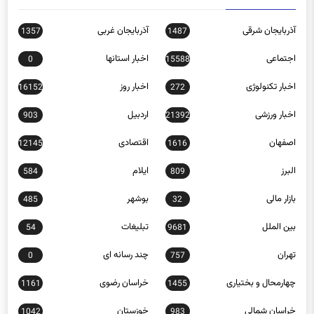
آذربایجان شرقی
آذربایجان غربی
1357
1487
اجتماعی
اخبار استانها
0
15588
اخبار تکنولوژی
اخبار روز
16152
272
اخبار ورزشی
اردبیل
903
21392
اصفهان
اقتصادی
12145
1616
البرز
ایلام
584
809
بازار مالی
بوشهر
485
32
بین الملل
تبلیغات
54
9681
تهران
چند رسانه ای
0
757
چهارمحال و بختیاری
خراسان رضوی
1161
1455
خراسان شمالی
خوزستان
1042
983