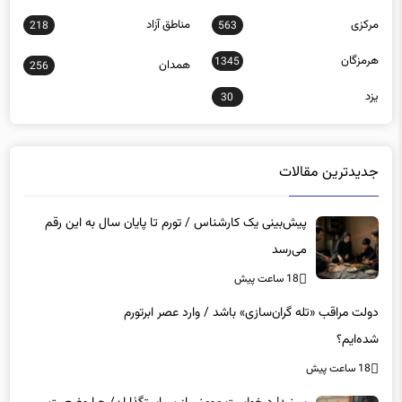
هرمزگان
1345
همدان
256
یزد
30
جدیدترین مقالات
پیش‌بینی یک کارشناس / تورم تا پایان سال به این رقم
می‌رسد
18 ساعت پیش
دولت مراقب «تله گران‌سازی» باشد / وارد عصر ابرتورم
شده‌ایم؟
18 ساعت پیش
ببینید| درخواست مومنی از سیاستگذاران/ چرا وضعیت