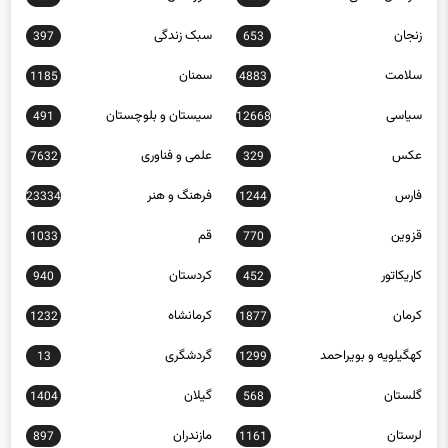
زنجان
سبک زندگی
397
653
سلامت
سمنان
1185
4883
سیاسی
سیستان و بلوچستان
491
12668
عکس
علمی و فناوری
7632
329
فارس
فرهنگ و هنر
23334
1244
قزوین
قم
1033
770
کاریکاتور
کردستان
940
452
کرمان
کرمانشاه
1232
1877
کهگیلویه و بویراحمد
گردشگری
13
1299
گلستان
گیلان
1404
568
لرستان
مازندران
897
1161
مرکزی
مناطق آزاد
218
563