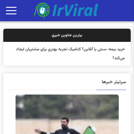
برترین عناوین خبری
خر
سرتیتر خبرها