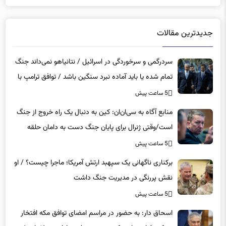
جدیدترین مقالات
سردرگمی و سرخوردگی در اسرائیل / نتانیاهو نمی‌داند جنگ
تمام شده یا باید آماده نبرد سنگین باشد / توافق ترامپ با
ایران بزرگ‌ترین شکست برای تل‌آویو است
5 ساعت پیش
منابع آگاه به سی‌ان‌ان: کین به دنبال یک راه خروج از جنگ
است/وقتی ژنرال برای پایان جنگ دست به دامان حلقه
ترامپ می‌شود/ما درگیر یک بازی موش و گربه هستیم
5 ساعت پیش
برکناری ناگهانی یک سپهبد ارتش آمریکا؛ ماجرا چیست؟ / او
نقش پررنگی در مدیریت جنگ داشت
5 ساعت پیش
اسحاق‌ دار: به حضور در مراسم امضای توافق مکه افتخار