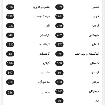
عکس
علمی و فناوری
7632
329
فارس
فرهنگ و هنر
23306
1244
قزوین
قم
1033
770
کاریکاتور
کردستان
940
452
کرمان
کرمانشاه
1232
1877
کهگیلویه و بویراحمد
گردشگری
13
1299
گلستان
گیلان
1404
568
لرستان
مازندران
897
1161
مرکزی
مناطق آزاد
218
563
هرمزگان
1345
همدان
256
یزد
30