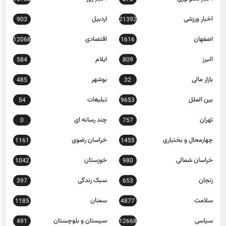
اخبار ورزشی
اردبیل
903
21392
اصفهان
اقتصادی
12068
1616
البرز
ایلام
584
809
بازار مالی
بوشهر
485
32
بین الملل
تبلیغات
54
9653
تهران
چند رسانه ای
0
757
چهارمحال و بختیاری
خراسان رضوی
1161
1455
خراسان شمالی
خوزستان
1042
980
زنجان
سبک زندگی
397
653
سلامت
سمنان
1185
4877
سیاسی
سیستان و بلوچستان
491
12668