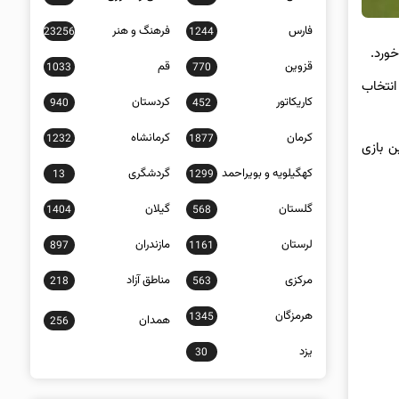
فارس
فرهنگ و هنر
23256
1244
ورد.
قزوین
قم
1033
770
انتخاب
کاریکاتور
کردستان
940
452
کرمان
کرمانشاه
1232
1877
ن بازی
کهگیلویه و بویراحمد
گردشگری
13
1299
گلستان
گیلان
1404
568
لرستان
مازندران
897
1161
مرکزی
مناطق آزاد
218
563
هرمزگان
1345
همدان
256
یزد
30