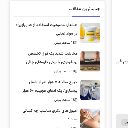
جدیدترین مقالات
هشدار؛ ممنوعیت استفاده از «تارترازین»
در مواد غذایی
18 ساعت پیش
مخالفت شدید یک فوق تخصص
 گروه است. اتلتیکو هم با 4 امتیاز در رده دوم قرار
روماتولوژی با برخی داروهای چاقی
18 ساعت پیش
خروج سالانه ۵ هزار نفر از شغل
پرستاری/ یک ادعای عجیب: ۶۰ هزار
پرستار خانه‌نشین شدند؟
18 ساعت پیش
آمپول‌های لاغری مناسب چه کسانی
است؟
می