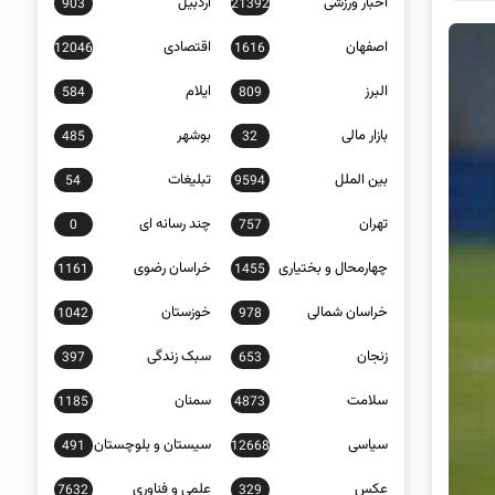
اخبار ورزشی
اردبیل
903
21392
اصفهان
اقتصادی
12046
1616
البرز
ایلام
584
809
بازار مالی
بوشهر
485
32
بین الملل
تبلیغات
54
9594
تهران
چند رسانه ای
0
757
چهارمحال و بختیاری
خراسان رضوی
1161
1455
خراسان شمالی
خوزستان
1042
978
زنجان
سبک زندگی
397
653
سلامت
سمنان
1185
4873
سیاسی
سیستان و بلوچستان
491
12668
عکس
علمی و فناوری
7632
329