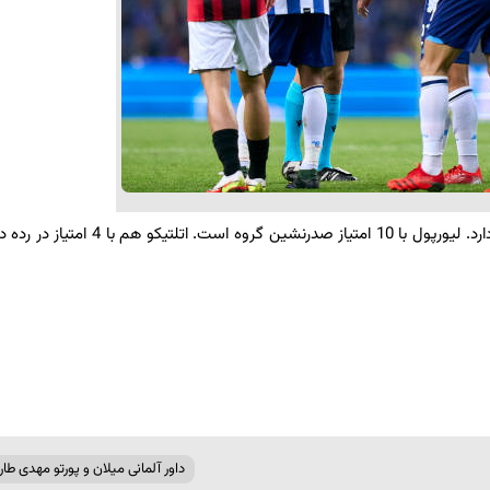
پورتو به همراه طارمی اکنون در گروه دوم با 4 امتیاز در رده سوم قرار دارد. لیورپول با 10 امتیاز صدرنشین
داور آلمانی میلان و پورتو مهدی طار