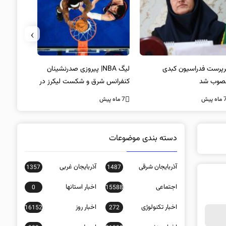
›
پرست فدراسیون کبدی
لیگ NBA| پیروزی صدرنشینان
خط و نشان
صوب شد
کنفرانس شرق و شکست لیکرز در
7 ماه پیش
غیاب جیمز
ه پیش
7 ماه پیش
دسته بندی موضوعات
آذربایجان شرقی
آذربایجان غربی
1357
1487
اجتماعی
اخبار استانها
0
15588
اخبار تکنولوژی
اخبار روز
16152
272