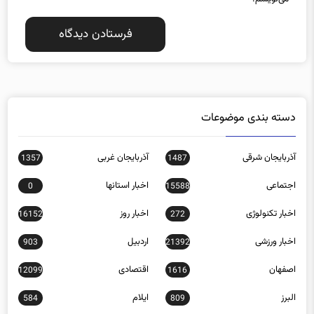
دسته بندی موضوعات
آذربایجان شرقی
آذربایجان غربی
1357
1487
اجتماعی
اخبار استانها
0
15588
اخبار تکنولوژی
اخبار روز
16152
272
اخبار ورزشی
اردبیل
903
21392
اصفهان
اقتصادی
12099
1616
البرز
ایلام
584
809
بازار مالی
بوشهر
485
32