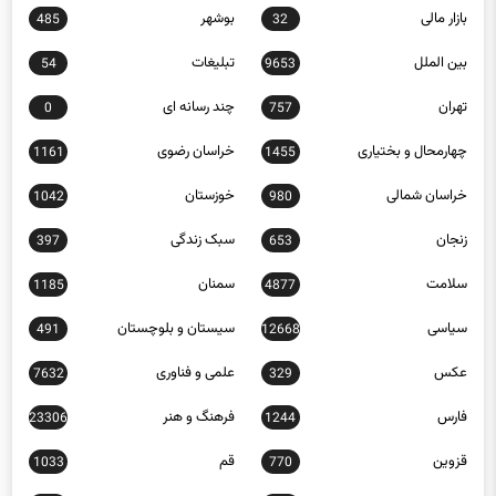
بین الملل
تبلیغات
54
9653
تهران
چند رسانه ای
0
757
چهارمحال و بختیاری
خراسان رضوی
1161
1455
خراسان شمالی
خوزستان
1042
980
زنجان
سبک زندگی
397
653
سلامت
سمنان
1185
4877
سیاسی
سیستان و بلوچستان
491
12668
عکس
علمی و فناوری
7632
329
فارس
فرهنگ و هنر
23306
1244
قزوین
قم
1033
770
کاریکاتور
کردستان
940
452