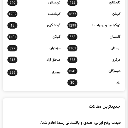
کرمان
کرمانشاه
1232
1877
کهگیلویه و بویراحمد
گردشگری
13
1299
گلستان
گیلان
1404
568
لرستان
مازندران
897
1161
مرکزی
مناطق آزاد
218
563
هرمزگان
1345
همدان
256
یزد
30
جدیدترین مقالات
قیمت برنج ایرانی، هندی و پاکستانی رسما اعلام شد/
کنگری: لوبیاچیتی ارزان‌تر از قیمت تمام‌شده فروش می‌رود،