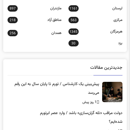
لرستان
مازندران
897
1161
مرکزی
مناطق آزاد
218
563
هرمزگان
1345
همدان
256
یزد
30
جدیدترین مقالات
پیش‌بینی یک کارشناس / تورم تا پایان سال به این رقم
می‌رسد
1 روز پیش
دولت مراقب «تله گران‌سازی» باشد / وارد عصر ابرتورم
شده‌ایم؟