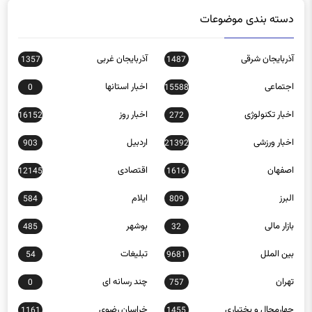
دسته بندی موضوعات
آذربایجان شرقی
آذربایجان غربی
1357
1487
اجتماعی
اخبار استانها
0
15588
اخبار تکنولوژی
اخبار روز
16152
272
اخبار ورزشی
اردبیل
903
21392
اصفهان
اقتصادی
12145
1616
البرز
ایلام
584
809
بازار مالی
بوشهر
485
32
بین الملل
تبلیغات
54
9681
تهران
چند رسانه ای
0
757
چهارمحال و بختیاری
خراسان رضوی
1161
1455