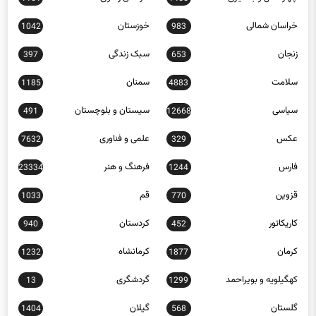
خراسان شمالی
خوزستان
1042
983
زنجان
سبک زندگی
397
653
سلامت
سمنان
1185
4883
سیاسی
سیستان و بلوچستان
491
12668
عکس
علمی و فناوری
7632
329
فارس
فرهنگ و هنر
23334
1244
قزوین
قم
1033
770
کاریکاتور
کردستان
940
452
کرمان
کرمانشاه
1232
1877
کهگیلویه و بویراحمد
گردشگری
13
1299
گلستان
گیلان
1404
568