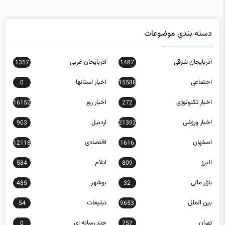
دسته بندی موضوعات
آذربایجان شرقی
آذربایجان غربی
1357
1487
اجتماعی
اخبار استانها
0
15588
اخبار تکنولوژی
اخبار روز
16152
272
اخبار ورزشی
اردبیل
903
21392
اصفهان
اقتصادی
12118
1616
البرز
ایلام
584
809
بازار مالی
بوشهر
485
32
بین الملل
تبلیغات
54
9653
تهران
چند رسانه ای
0
757