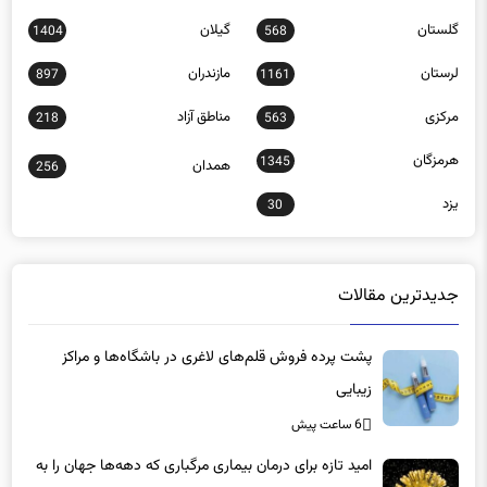
لرستان
مازندران
897
1161
مرکزی
مناطق آزاد
218
563
هرمزگان
1345
همدان
256
یزد
30
جدیدترین مقالات
پشت پرده فروش قلم‌های لاغری در باشگاه‌ها و مراکز
زیبایی
6 ساعت پیش
امید تازه برای درمان بیماری مرگباری که دهه‌ها جهان را به
وحشت انداخت