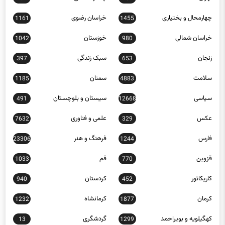
چهارمحال و بختیاری
خراسان رضوی
1161
1455
خراسان شمالی
خوزستان
1042
980
زنجان
سبک زندگی
397
653
سلامت
سمنان
1185
4883
سیاسی
سیستان و بلوچستان
491
12668
عکس
علمی و فناوری
7632
329
فارس
فرهنگ و هنر
23306
1244
قزوین
قم
1033
770
کاریکاتور
کردستان
940
452
کرمان
کرمانشاه
1232
1877
کهگیلویه و بویراحمد
گردشگری
13
1299
گلستان
گیلان
1404
568