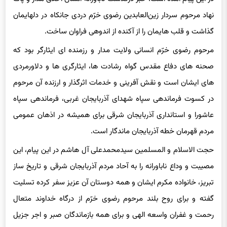
در این پیام آمده است: خبر درگذشت ناباورانه انسان اخلاق مدار و پاک
نهاد مرحوم سردار زین‌العابدین رضوی خرّم دردی جانکاه در دلهایمان
گذاشت و قلب هایمان را از آکنده از اندوهی فراوان ساخت.
مرحوم رضوی خرّم انسانی ولایت مدار و رزمنده ای ایثارگر بود که
صحنه های دفاع مقدس گواه رشادت ها، ایثارگری ها و دلاورمردی
های ایشان است و نقش آفرینی و خدمات اثرگذار و ارزنده آن مرحوم
در کسوت فرماندهی سپاه شهدای آذربایجان غربی، فرماندهی سپاه
عاشورا و استانداری آذربایجان شرقی برای همیشه در اذهان عمومی
مردم قهرمان خطه آذربایجان ماندگار است.
حجت الاسلام و المسلمین سیدمحمدعلی آل هاشم در این پیام، این
مصیبت و وداع ناباورانه را به آحاد مردم آذربایجان شرقی و تاریخ ساز
تبریز، خانواده مکرم ایشان و همه دوستان آن عزیز سفر کرده تسلیت
گفته و برای روح بلند مرحوم رضوی خرّم از درگاه خداوند متعال