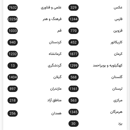
سیاسی
سیستان و بلوچستان
491
12668
عکس
علمی و فناوری
7632
329
فارس
فرهنگ و هنر
23256
1244
قزوین
قم
1033
770
کاریکاتور
کردستان
940
452
کرمان
کرمانشاه
1232
1877
کهگیلویه و بویراحمد
گردشگری
13
1299
گلستان
گیلان
1404
568
لرستان
مازندران
897
1161
مرکزی
مناطق آزاد
218
563
هرمزگان
1345
همدان
256