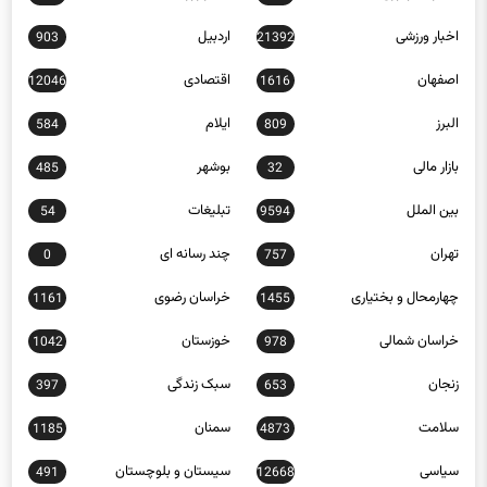
اخبار تکنولوژی
اخبار روز
16152
272
اخبار ورزشی
اردبیل
903
21392
اصفهان
اقتصادی
12046
1616
البرز
ایلام
584
809
بازار مالی
بوشهر
485
32
بین الملل
تبلیغات
54
9594
تهران
چند رسانه ای
0
757
چهارمحال و بختیاری
خراسان رضوی
1161
1455
خراسان شمالی
خوزستان
1042
978
زنجان
سبک زندگی
397
653
سلامت
سمنان
1185
4873