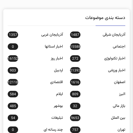
دسته بندی موضوعات
آذربایجان شرقی
آذربایجان غربی
1357
1487
اجتماعی
اخبار استانها
0
15588
اخبار تکنولوژی
اخبار روز
16152
272
اخبار ورزشی
اردبیل
903
21392
اصفهان
اقتصادی
12118
1616
البرز
ایلام
584
809
بازار مالی
بوشهر
485
32
بین الملل
تبلیغات
54
9653
تهران
چند رسانه ای
0
757