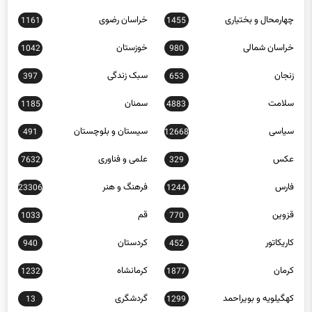
چهارمحال و بختیاری
خراسان رضوی
1161
1455
خراسان شمالی
خوزستان
1042
980
زنجان
سبک زندگی
397
653
سلامت
سمنان
1185
4883
سیاسی
سیستان و بلوچستان
491
12668
عکس
علمی و فناوری
7632
329
فارس
فرهنگ و هنر
23306
1244
قزوین
قم
1033
770
کاریکاتور
کردستان
940
452
کرمان
کرمانشاه
1232
1877
کهگیلویه و بویراحمد
گردشگری
13
1299