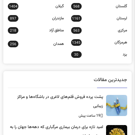
گلستان
گیلان
1404
568
لرستان
مازندران
897
1161
مرکزی
مناطق آزاد
218
563
هرمزگان
1345
همدان
256
یزد
30
جدیدترین مقالات
پشت پرده فروش قلم‌های لاغری در باشگاه‌ها و مراکز
زیبایی
19 ساعت پیش
امید تازه برای درمان بیماری مرگباری که دهه‌ها جهان را به