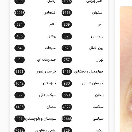
اخبار ورزشی
اردبیل
903
21392
اصفهان
اقتصادی
12068
1616
البرز
ایلام
584
809
بازار مالی
بوشهر
485
32
بین الملل
تبلیغات
54
9623
تهران
چند رسانه ای
0
757
چهارمحال و بختیاری
خراسان رضوی
1161
1455
خراسان شمالی
خوزستان
1042
980
زنجان
سبک زندگی
397
653
سلامت
سمنان
1185
4877
سیاسی
سیستان و بلوچستان
491
12668
عکس
علمی و فناوری
7632
329