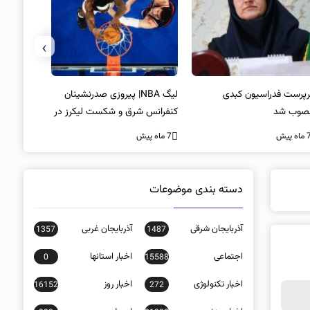
›
پرست فدراسیون کبدی
لیگ NBA| پیروزی صدرنشینان
خط و نشان
صوب شد
کنفرانس شرق و شکست لیکرز در
7 ماه پیش
غیاب جیمز
ه پیش
7 ماه پیش
دسته بندی موضوعات
آذربایجان شرقی
آذربایجان غربی
1357
1487
اجتماعی
اخبار استانها
0
15588
اخبار تکنولوژی
اخبار روز
16152
272