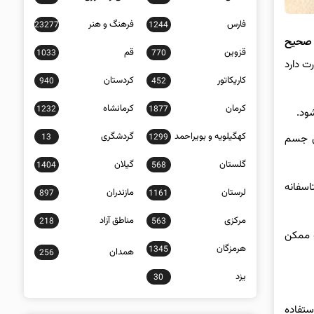
فارس
فرهنگ و هنر
23277
1244
م صحیح
قزوین
قم
1033
770
ت دارد
کاریکاتور
کردستان
940
452
کرمان
کرمانشاه
1232
1877
شود.
کهگیلویه و بویراحمد
گردشگری
13
1299
تن جسم
گلستان
گیلان
1404
568
اسفانه
لرستان
مازندران
897
1161
مرکزی
مناطق آزاد
218
563
ه ممکن
هرمزگان
1345
همدان
256
یزد
30
ستفاده