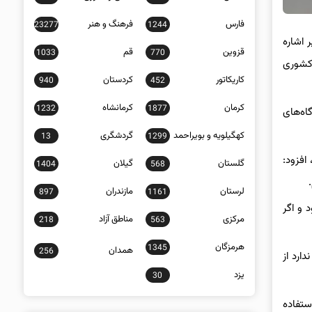
فارس
فرهنگ و هنر
23277
1244
 اشاره
قزوین
قم
1033
770
 کشوری
کاریکاتور
کردستان
940
452
کرمان
کرمانشاه
1232
1877
اه‌های
کهگیلویه و بویراحمد
گردشگری
13
1299
افزود:
گلستان
گیلان
1404
568
لرستان
مازندران
897
1161
 و اگر
مرکزی
مناطق آزاد
218
563
هرمزگان
1345
همدان
256
ارد از
یزد
30
ستفاده