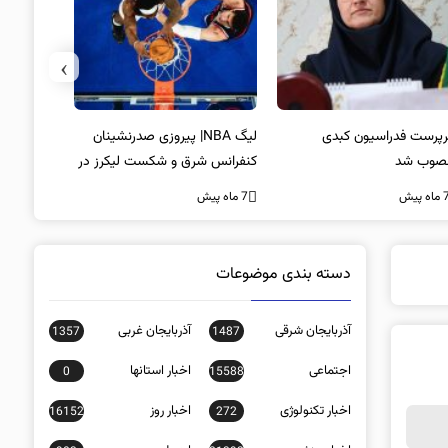
›
پرست فدراسیون کبدی
لیگ NBA| پیروزی صدرنشینان
خط و نشان
صوب شد
کنفرانس شرق و شکست لیکرز در
7 ماه پیش
غیاب جیمز
ه پیش
7 ماه پیش
دسته بندی موضوعات
آذربایجان شرقی
آذربایجان غربی
1357
1487
اجتماعی
اخبار استانها
0
15588
اخبار تکنولوژی
اخبار روز
16152
272