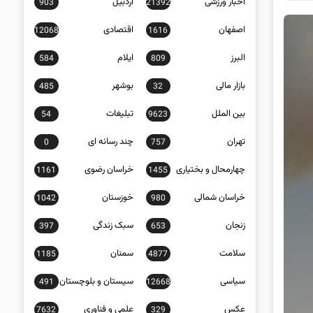
اخبار ورزشی
اردبیل
903
21392
اصفهان
اقتصادی
12068
1616
البرز
ایلام
584
809
بازار مالی
بوشهر
485
32
بین الملل
تبلیغات
54
9623
تهران
چند رسانه ای
0
757
چهارمحال و بختیاری
خراسان رضوی
1161
1455
خراسان شمالی
خوزستان
1042
980
زنجان
سبک زندگی
397
653
سلامت
سمنان
1185
4877
سیاسی
سیستان و بلوچستان
491
12668
عکس
علمی و فناوری
7632
329