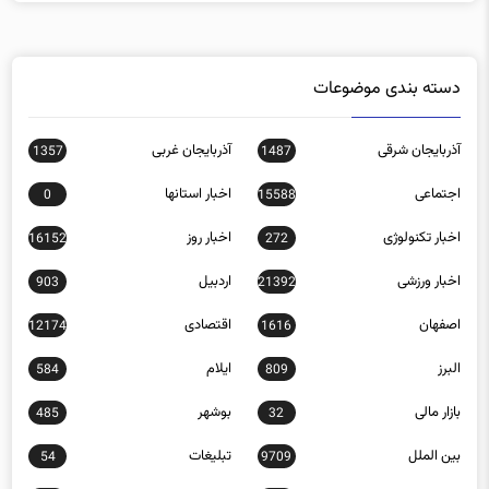
دسته بندی موضوعات
آذربایجان شرقی
آذربایجان غربی
1357
1487
اجتماعی
اخبار استانها
0
15588
اخبار تکنولوژی
اخبار روز
16152
272
اخبار ورزشی
اردبیل
903
21392
اصفهان
اقتصادی
12174
1616
البرز
ایلام
584
809
بازار مالی
بوشهر
485
32
بین الملل
تبلیغات
54
9709