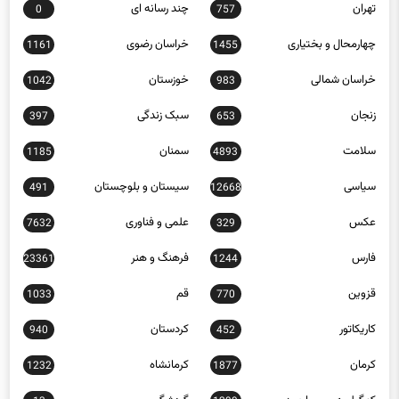
تهران
چند رسانه ای
0
757
چهارمحال و بختیاری
خراسان رضوی
1161
1455
خراسان شمالی
خوزستان
1042
983
زنجان
سبک زندگی
397
653
سلامت
سمنان
1185
4893
سیاسی
سیستان و بلوچستان
491
12668
عکس
علمی و فناوری
7632
329
فارس
فرهنگ و هنر
23361
1244
قزوین
قم
1033
770
کاریکاتور
کردستان
940
452
کرمان
کرمانشاه
1232
1877