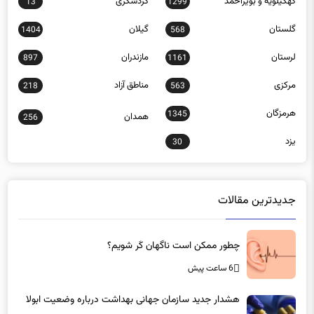
کهگیلویه و بویراحمد
گردشگری
13
1299
گلستان
گیلان
1404
568
لرستان
مازندران
897
1161
مرکزی
مناطق آزاد
218
563
هرمزگان
1345
همدان
256
یزد
30
جدیدترین مقالات
چطور ممکن است ناگهان کَر شویم؟
6 ساعت پیش
هشدار جدید سازمان جهانی بهداشت درباره وضعیت ابولا