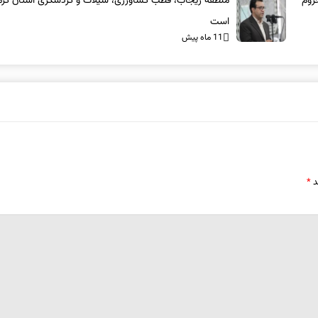
روم
منطقه ریجاب، قطب کشاورزی، شیلات و گردشگری استان کرم
است
11 ماه پیش
د
*