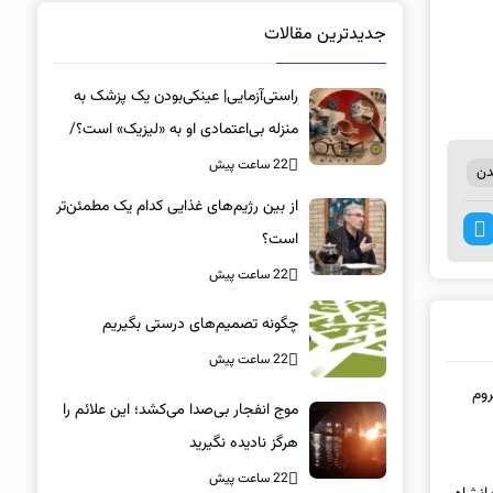
جدیدترین مقالات
راستی‌آزمایی| عینکی‌بودن یک پزشک به
منزله بی‌اعتمادی او به «لیزیک» است؟/
جراحان، چشم فرزندان خود را لیزیک
22 ساعت پیش
دن
می‌کنند؟
از بین رژیم‌های غذایی کدام یک مطمئن‌تر
است؟‌
22 ساعت پیش
چگونه تصمیم‌های درستی بگیریم
22 ساعت پیش
روم
موج انفجار بی‌صدا می‌کشد؛ این علائم را
هرگز نادیده نگیرید
22 ساعت پیش