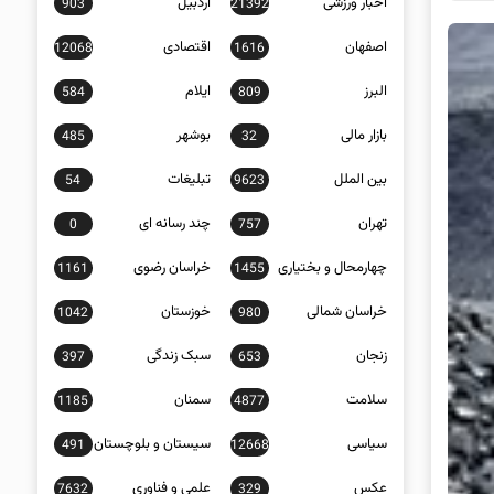
اخبار ورزشی
اردبیل
903
21392
اصفهان
اقتصادی
12068
1616
البرز
ایلام
584
809
بازار مالی
بوشهر
485
32
بین الملل
تبلیغات
54
9623
تهران
چند رسانه ای
0
757
چهارمحال و بختیاری
خراسان رضوی
1161
1455
خراسان شمالی
خوزستان
1042
980
زنجان
سبک زندگی
397
653
سلامت
سمنان
1185
4877
سیاسی
سیستان و بلوچستان
491
12668
عکس
علمی و فناوری
7632
329