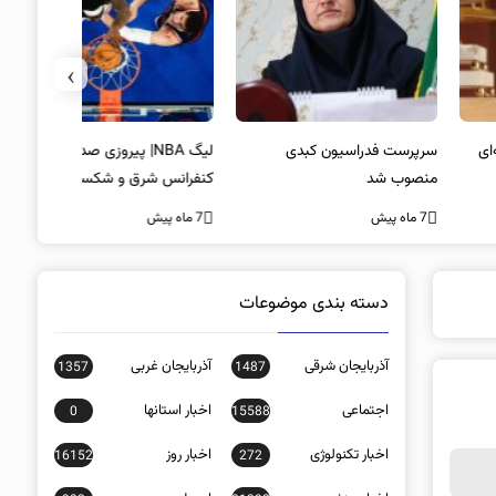
›
پرست فدراسیون کبدی
لیگ NBA| پیروزی صدرنشینان
خط و نشان
صوب شد
کنفرانس شرق و شکست لیکرز در
7 ماه پیش
غیاب جیمز
ه پیش
7 ماه پیش
دسته بندی موضوعات
آذربایجان شرقی
آذربایجان غربی
1357
1487
اجتماعی
اخبار استانها
0
15588
اخبار تکنولوژی
اخبار روز
16152
272