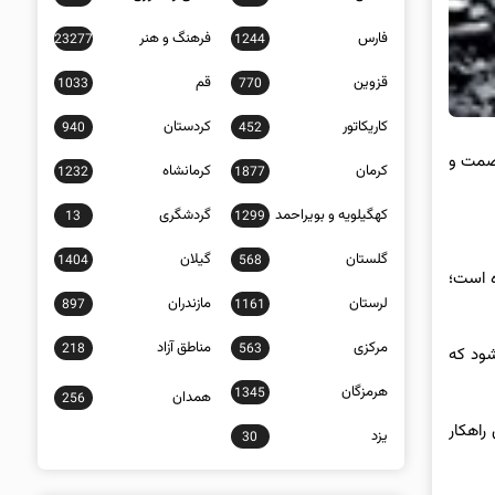
فارس
فرهنگ و هنر
23277
1244
قزوین
قم
1033
770
کاریکاتور
کردستان
940
452
 صمت و
کرمان
کرمانشاه
1232
1877
کهگیلویه و بویراحمد
گردشگری
13
1299
گلستان
گیلان
1404
568
 به بیش از ۹ میلیارد تومان رسیده است؛
لرستان
مازندران
897
1161
مرکزی
مناطق آزاد
218
563
یک معدن باید از ۱۲ دستگاه استعلام شود که
هرمزگان
1345
همدان
256
راهکار
یزد
30