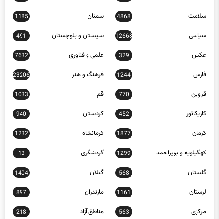
سلامت
سمنان
1185
4868
سیاسی
سیستان و بلوچستان
491
12668
عکس
علمی و فناوری
7632
329
فارس
فرهنگ و هنر
23206
1244
قزوین
قم
1033
770
کاریکاتور
کردستان
940
452
کرمان
کرمانشاه
1232
1877
کهگیلویه و بویراحمد
گردشگری
13
1299
گلستان
گیلان
1404
568
لرستان
مازندران
897
1161
مرکزی
مناطق آزاد
218
563