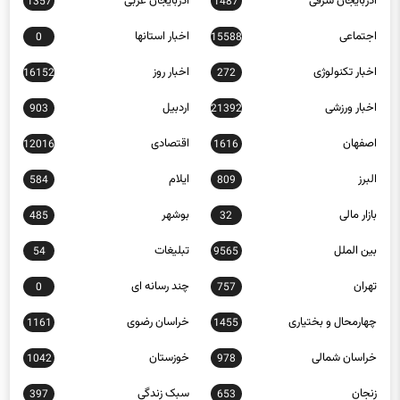
آذربایجان شرقی
آذربایجان غربی
1357
1487
اجتماعی
اخبار استانها
0
15588
اخبار تکنولوژی
اخبار روز
16152
272
اخبار ورزشی
اردبیل
903
21392
اصفهان
اقتصادی
12016
1616
البرز
ایلام
584
809
بازار مالی
بوشهر
485
32
بین الملل
تبلیغات
54
9565
تهران
چند رسانه ای
0
757
چهارمحال و بختیاری
خراسان رضوی
1161
1455
خراسان شمالی
خوزستان
1042
978
زنجان
سبک زندگی
397
653