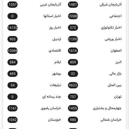
اجتماعی
اخبار استانها
0
15588
اخبار تکنولوژی
اخبار روز
16152
272
اخبار ورزشی
اردبیل
903
21392
اصفهان
اقتصادی
12068
1616
البرز
ایلام
584
809
بازار مالی
بوشهر
485
32
بین الملل
تبلیغات
54
9623
تهران
چند رسانه ای
0
757
چهارمحال و بختیاری
خراسان رضوی
1161
1455
خراسان شمالی
خوزستان
1042
980
زنجان
سبک زندگی
397
653