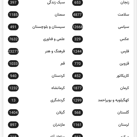
سلامت
سمنان
1185
4877
سیاسی
سیستان و بلوچستان
491
12668
عکس
علمی و فناوری
7632
329
فارس
فرهنگ و هنر
23277
1244
قزوین
قم
1033
770
کاریکاتور
کردستان
940
452
کرمان
کرمانشاه
1232
1877
کهگیلویه و بویراحمد
گردشگری
13
1299
گلستان
گیلان
1404
568
لرستان
مازندران
897
1161
مرکزی
مناطق آزاد
218
563