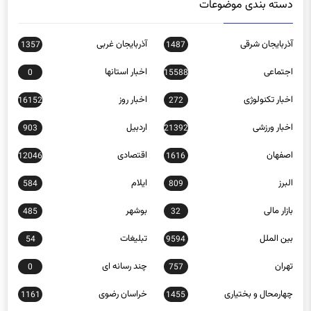
دسته بندی موضوعات
آذربایجان شرقی
آذربایجان غربی
1357
1487
اجتماعی
اخبار استانها
0
15588
اخبار تکنولوژی
اخبار روز
16152
272
اخبار ورزشی
اردبیل
903
21392
اصفهان
اقتصادی
12046
1616
البرز
ایلام
584
809
بازار مالی
بوشهر
485
32
بین الملل
تبلیغات
54
9594
تهران
چند رسانه ای
0
757
چهارمحال و بختیاری
خراسان رضوی
1161
1455