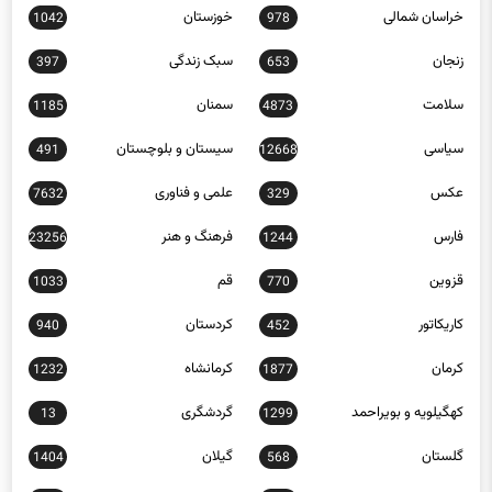
خراسان شمالی
خوزستان
1042
978
زنجان
سبک زندگی
397
653
سلامت
سمنان
1185
4873
سیاسی
سیستان و بلوچستان
491
12668
عکس
علمی و فناوری
7632
329
فارس
فرهنگ و هنر
23256
1244
قزوین
قم
1033
770
کاریکاتور
کردستان
940
452
کرمان
کرمانشاه
1232
1877
کهگیلویه و بویراحمد
گردشگری
13
1299
گلستان
گیلان
1404
568