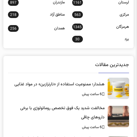
لرستان
مازندران
897
1161
مرکزی
مناطق آزاد
218
563
هرمزگان
1345
همدان
256
یزد
30
جدیدترین مقالات
هشدار؛ ممنوعیت استفاده از «تارترازین» در مواد غذایی
6 ساعت پیش
مخالفت شدید یک فوق تخصص روماتولوژی با برخی
داروهای چاقی
6 ساعت پیش