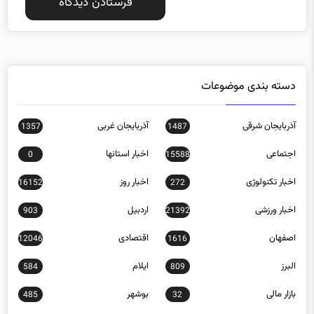
دسته بندی موضوعات
آذربایجان شرقی
آذربایجان غربی
1357
1487
اجتماعی
اخبار استانها
0
15588
اخبار تکنولوژی
اخبار روز
16152
272
اخبار ورزشی
اردبیل
903
21392
اصفهان
اقتصادی
12046
1616
البرز
ایلام
584
809
بازار مالی
بوشهر
485
32
بین الملل
تبلیغات
54
9594