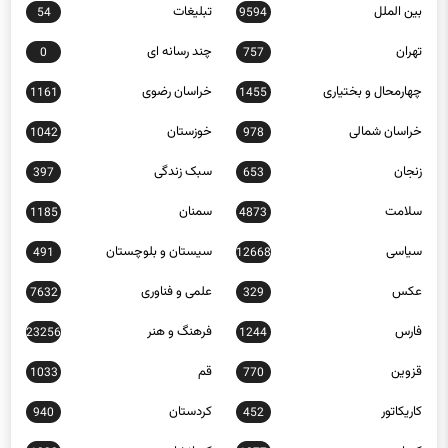
تهران
چند رسانه ای
0
757
چهارمحال و بختیاری
خراسان رضوی
1161
1455
خراسان شمالی
خوزستان
1042
978
زنجان
سبک زندگی
397
653
سلامت
سمنان
1185
4873
سیاسی
سیستان و بلوچستان
491
12668
عکس
علمی و فناوری
7632
329
فارس
فرهنگ و هنر
23256
1244
قزوین
قم
1033
770
کاریکاتور
کردستان
940
452
کرمان
کرمانشاه
1232
1877