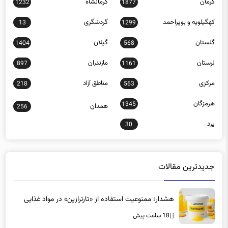
کهگیلویه و بویراحمد
گردشگری
13
1299
گلستان
گیلان
1404
568
لرستان
مازندران
897
1161
مرکزی
مناطق آزاد
218
563
هرمزگان
1345
همدان
256
یزد
30
جدیدترین مقالات
هشدار؛ ممنوعیت استفاده از «تارترازین» در مواد غذایی
18 ساعت پیش
مخالفت شدید یک فوق تخصص روماتولوژی با برخی