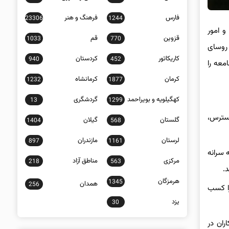
فارس
فرهنگ و هنر
23306
1244
و امور
قزوین
قم
1033
770
 روسای
کاریکاتور
کردستان
940
452
معه را
کرمان
کرمانشاه
1232
1877
کهگیلویه و بویراحمد
گردشگری
13
1299
سترس،
گلستان
گیلان
1404
568
لرستان
مازندران
897
1161
 سرانه
مرکزی
مناطق آزاد
218
563
.
هرمزگان
1345
همدان
256
را کسب
یزد
30
ران در