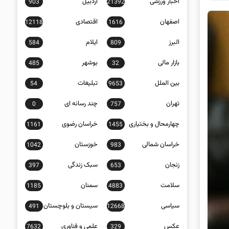
اخبار ورزشی
اردبیل
903
21392
اصفهان
اقتصادی
12118
1616
البرز
ایلام
584
809
بازار مالی
بوشهر
485
32
بین الملل
تبلیغات
54
9653
تهران
چند رسانه ای
0
757
چهارمحال و بختیاری
خراسان رضوی
1161
1455
خراسان شمالی
خوزستان
1042
983
زنجان
سبک زندگی
397
653
سلامت
سمنان
1185
4883
سیاسی
سیستان و بلوچستان
491
12668
عکس
علمی و فناوری
7632
329