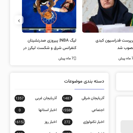
›
پرست فدراسیون کبدی
لیگ NBA| پیروزی صدرنشینان
خط و نشان
صوب شد
کنفرانس شرق و شکست لیکرز در
7 ماه پیش
غیاب جیمز
ه پیش
7 ماه پیش
دسته بندی موضوعات
آذربایجان شرقی
آذربایجان غربی
1357
1487
اجتماعی
اخبار استانها
0
15588
اخبار تکنولوژی
اخبار روز
16152
272