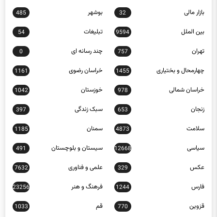
بازار مالی
بوشهر
485
32
بین الملل
تبلیغات
54
9594
تهران
چند رسانه ای
0
757
چهارمحال و بختیاری
خراسان رضوی
1161
1455
خراسان شمالی
خوزستان
1042
978
زنجان
سبک زندگی
397
653
سلامت
سمنان
1185
4873
سیاسی
سیستان و بلوچستان
491
12668
عکس
علمی و فناوری
7632
329
فارس
فرهنگ و هنر
23256
1244
قزوین
قم
1033
770