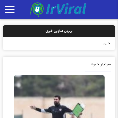
برترین عناوین خبری
خرید بیمه: س
سرتیتر خبرها