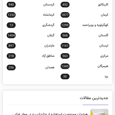
کاریکاتور
کردستان
940
452
کرمان
کرمانشاه
1232
1877
کهگیلویه و بویراحمد
گردشگری
13
1299
گلستان
گیلان
1404
568
لرستان
مازندران
897
1161
مرکزی
مناطق آزاد
218
563
هرمزگان
1345
همدان
256
یزد
30
جدیدترین مقالات
هشدار؛ ممنوعیت استفاده از «تارترازین» در مواد غذایی