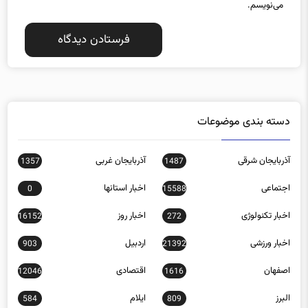
می‌نویسم.
دسته بندی موضوعات
آذربایجان شرقی
آذربایجان غربی
1357
1487
اجتماعی
اخبار استانها
0
15588
اخبار تکنولوژی
اخبار روز
16152
272
اخبار ورزشی
اردبیل
903
21392
اصفهان
اقتصادی
12046
1616
البرز
ایلام
584
809