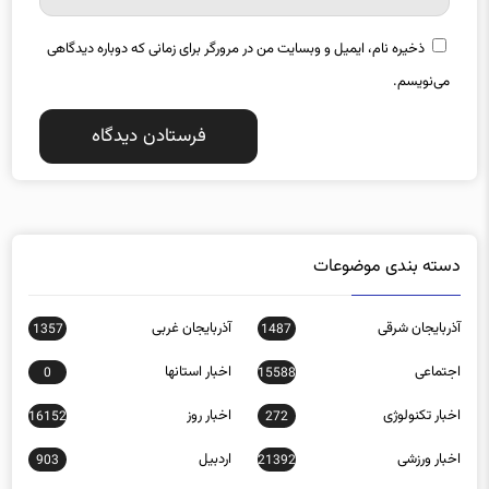
ذخیره نام، ایمیل و وبسایت من در مرورگر برای زمانی که دوباره دیدگاهی
می‌نویسم.
دسته بندی موضوعات
آذربایجان شرقی
آذربایجان غربی
1357
1487
اجتماعی
اخبار استانها
0
15588
اخبار تکنولوژی
اخبار روز
16152
272
اخبار ورزشی
اردبیل
903
21392