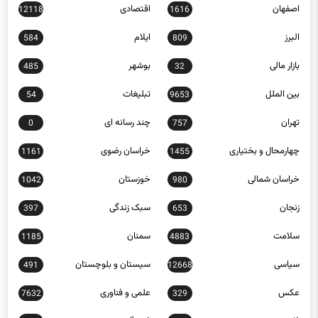
اصفهان
اقتصادی
12118
1616
البرز
ایلام
584
809
بازار مالی
بوشهر
485
32
بین الملل
تبلیغات
54
9653
تهران
چند رسانه ای
0
757
چهارمحال و بختیاری
خراسان رضوی
1161
1455
خراسان شمالی
خوزستان
1042
980
زنجان
سبک زندگی
397
653
سلامت
سمنان
1185
4883
سیاسی
سیستان و بلوچستان
491
12668
عکس
علمی و فناوری
7632
329