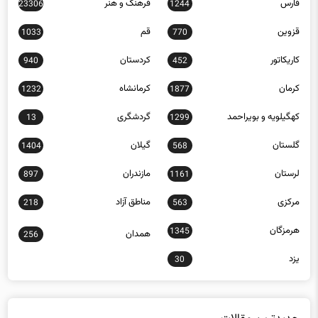
فارس
فرهنگ و هنر
23306
1244
قزوین
قم
1033
770
کاریکاتور
کردستان
940
452
کرمان
کرمانشاه
1232
1877
کهگیلویه و بویراحمد
گردشگری
13
1299
گلستان
گیلان
1404
568
لرستان
مازندران
897
1161
مرکزی
مناطق آزاد
218
563
هرمزگان
1345
همدان
256
یزد
30