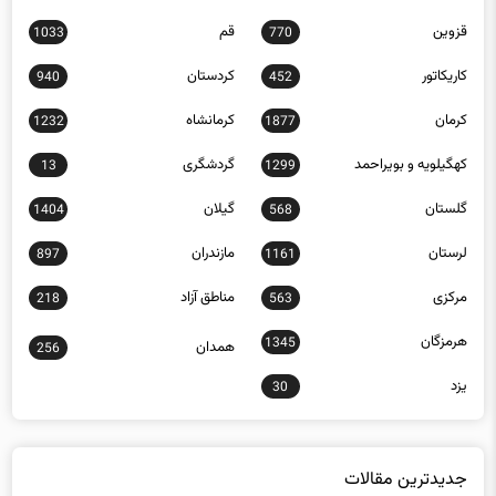
قزوین
قم
1033
770
کاریکاتور
کردستان
940
452
کرمان
کرمانشاه
1232
1877
کهگیلویه و بویراحمد
گردشگری
13
1299
گلستان
گیلان
1404
568
لرستان
مازندران
897
1161
مرکزی
مناطق آزاد
218
563
هرمزگان
1345
همدان
256
یزد
30
جدیدترین مقالات