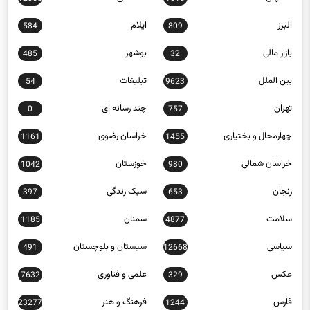
البرز
ایلام
584
809
بازار مالی
بوشهر
485
32
بین الملل
تبلیغات
54
9623
تهران
چند رسانه ای
0
757
چهارمحال و بختیاری
خراسان رضوی
1161
1455
خراسان شمالی
خوزستان
1042
980
زنجان
سبک زندگی
397
653
سلامت
سمنان
1185
4877
سیاسی
سیستان و بلوچستان
491
12668
عکس
علمی و فناوری
7632
329
فارس
فرهنگ و هنر
23277
1244