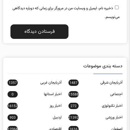
ذخیره نام، ایمیل و وبسایت من در مرورگر برای زمانی که دوباره دیدگاهی
می‌نویسم.
دسته بندی موضوعات
آذربایجان شرقی
آذربایجان غربی
1357
1487
اجتماعی
اخبار استانها
0
15588
اخبار تکنولوژی
اخبار روز
16152
272
اخبار ورزشی
اردبیل
903
21392
اصفهان
اقتصادی
12068
1616