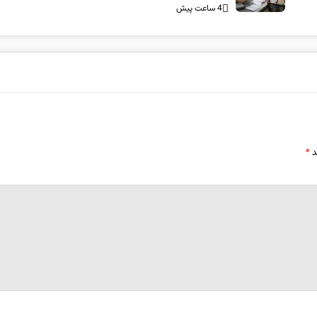
4 ساعت پیش
د
*