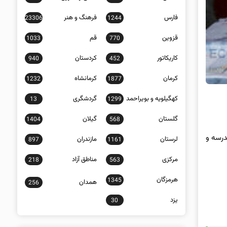
فارس
فرهنگ و هنر
23306
1244
قزوین
قم
1033
770
کاریکاتور
کردستان
940
452
کرمان
کرمانشاه
1232
1877
کهگیلویه و بویراحمد
گردشگری
13
1299
گلستان
گیلان
1404
568
رکنان مدرسه و
لرستان
مازندران
897
1161
مرکزی
مناطق آزاد
218
563
هرمزگان
1345
همدان
256
یزد
30