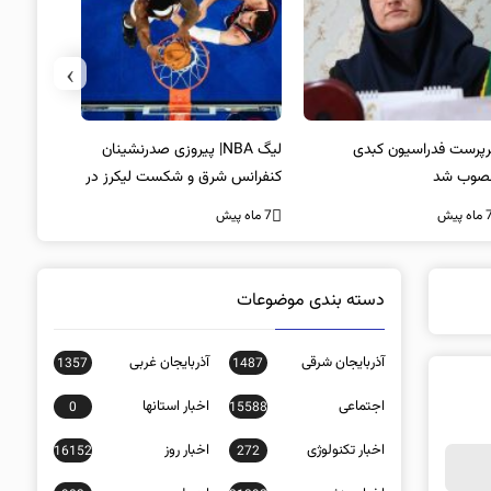
›
پرست فدراسیون کبدی
لیگ NBA| پیروزی صدرنشینان
خط و نشان
صوب شد
کنفرانس شرق و شکست لیکرز در
7 ماه پیش
غیاب جیمز
ه پیش
7 ماه پیش
دسته بندی موضوعات
آذربایجان شرقی
آذربایجان غربی
1357
1487
اجتماعی
اخبار استانها
0
15588
اخبار تکنولوژی
اخبار روز
16152
272