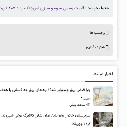
حتما بخوانید :
قیمت رسمی میوه و سبزی امروز ۱۹ خرداد ۱۴۰۵/ زردآلو، گیلاس، هلو و شلیل چند؟ + جدول
برچسب ها
اشتراک گذاری
اخبار مرتبط
چرا قبض برق چندبرابر شد؟/ پله‌های برق چه کسانی را هدف 
است؟
4 ساعت پیش
سرپرستان خانوار بخوانند/ زمان شارژ کالابرگ برخی شهروندان
کرد/ جزییات