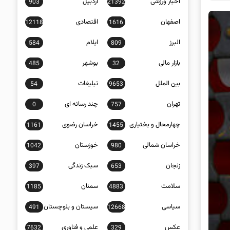
اخبار ورزشی
اردبیل
903
21392
اصفهان
اقتصادی
12118
1616
البرز
ایلام
584
809
بازار مالی
بوشهر
485
32
بین الملل
تبلیغات
54
9653
تهران
چند رسانه ای
0
757
چهارمحال و بختیاری
خراسان رضوی
1161
1455
خراسان شمالی
خوزستان
1042
980
زنجان
سبک زندگی
397
653
سلامت
سمنان
1185
4883
سیاسی
سیستان و بلوچستان
491
12668
عکس
علمی و فناوری
7632
329