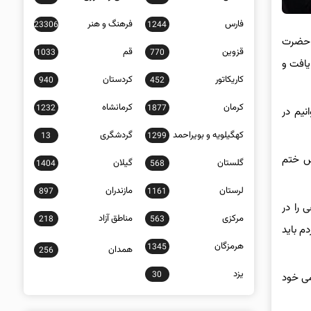
فارس
فرهنگ و هنر
23306
1244
د حضرت
قزوین
قم
1033
770
یافت و
کاریکاتور
کردستان
940
452
کرمان
کرمانشاه
1232
1877
نیم در
کهگیلویه و بویراحمد
گردشگری
13
1299
س ختم
گلستان
گیلان
1404
568
لرستان
مازندران
897
1161
 را در
مرکزی
مناطق آزاد
218
563
م باید
هرمزگان
1345
همدان
256
یزد
30
می خود