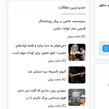
م مطهر
جدیدترین مقالات
سیدمحمد خاتمی بر پیکر روزنامه‌نگار
قدیمی نماز خواند/ عکس
5 ساعت پیش
«می‌خوام به دنیا بیام» و قصه تولدهای
عجیب؛ خلق تصویر برای کودک مهم است
5 ساعت پیش
آلبوم «آسیمه سر» منتشر شد
5 ساعت پیش
سوسن پرور: مادرم که گفت من دختر
فوق‌ لیسانس بزرگ نکردم تا در
پیتزافروشی کار کند! صدای شکستن
5 ساعت پیش