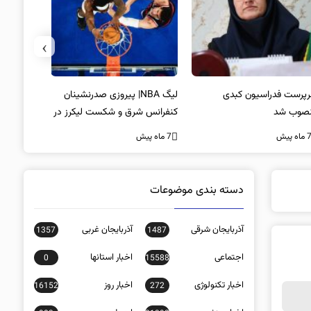
›
پرست فدراسیون کبدی
لیگ NBA| پیروزی صدرنشینان
خط و نشان
صوب شد
کنفرانس شرق و شکست لیکرز در
7 ماه پیش
غیاب جیمز
ه پیش
7 ماه پیش
دسته بندی موضوعات
آذربایجان شرقی
آذربایجان غربی
1357
1487
اجتماعی
اخبار استانها
0
15588
اخبار تکنولوژی
اخبار روز
16152
272