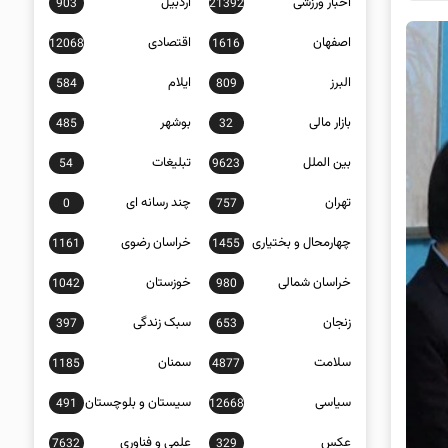
اخبار ورزشی
اردبیل
903
21392
اصفهان
اقتصادی
12068
1616
البرز
ایلام
584
809
بازار مالی
بوشهر
485
32
بین الملل
تبلیغات
54
9623
تهران
چند رسانه ای
0
757
چهارمحال و بختیاری
خراسان رضوی
1161
1455
خراسان شمالی
خوزستان
1042
980
زنجان
سبک زندگی
397
653
سلامت
سمنان
1185
4877
سیاسی
سیستان و بلوچستان
491
12668
عکس
علمی و فناوری
7632
329