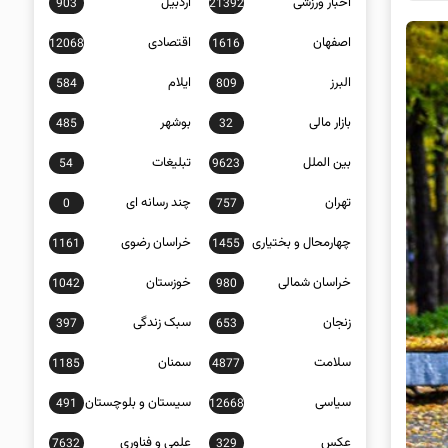
اخبار ورزشی
اردبیل
903
21392
اصفهان
اقتصادی
12068
1616
البرز
ایلام
584
809
بازار مالی
بوشهر
485
32
بین الملل
تبلیغات
54
9623
تهران
چند رسانه ای
0
757
چهارمحال و بختیاری
خراسان رضوی
1161
1455
خراسان شمالی
خوزستان
1042
980
زنجان
سبک زندگی
397
653
سلامت
سمنان
1185
4877
سیاسی
سیستان و بلوچستان
491
12668
عکس
علمی و فناوری
7632
329