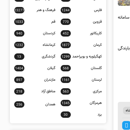
فارس
فرهنگ و هنر
23277
1244
سامانه
قزوین
قم
1033
770
کاریکاتور
کردستان
940
452
کرمان
کرمانشاه
1232
1877
ارندگی
کهگیلویه و بویراحمد
گردشگری
13
1299
گلستان
گیلان
1404
568
لرستان
مازندران
897
1161
مرکزی
مناطق آزاد
218
563
هرمزگان
1345
همدان
256
اه
یزد
30