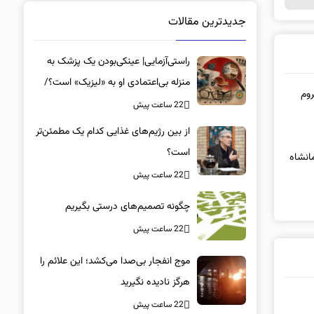
جدیدترین مقالات
راستی‌آزمایی| عینکی‌بودن یک پزشک به
منزله بی‌اعتمادی او به «لیزیک» است؟/
روم
جراحان، چشم فرزندان خود را لیزیک
22 ساعت پیش
می‌کنند؟
از بین رژیم‌های غذایی کدام یک مطمئن‌تر
است؟‌
انشاه
22 ساعت پیش
چگونه تصمیم‌های درستی بگیریم
22 ساعت پیش
موج انفجار بی‌صدا می‌کشد؛ این علائم را
هرگز نادیده نگیرید
22 ساعت پیش