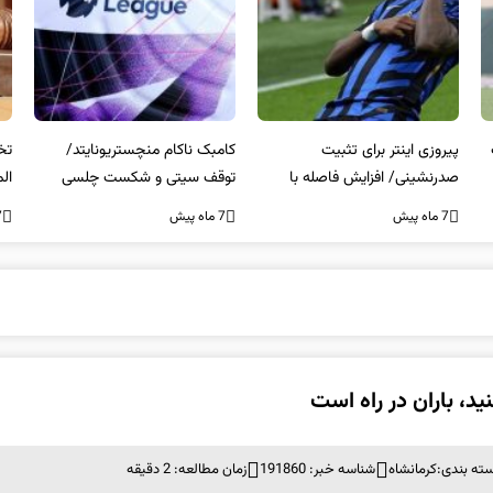
کامبک ناکام منچستریونایتد/
تخلفات مالی در هیئت رشته‌ای
سر
توقف سیتی و شکست چلسی
المپیکی در مازندران
من
7 ماه پیش
7 ماه پیش
7 ما
کنید، باران در راه است
ته بندی:
کرمانشاه
شناسه خبر: 191860
زمان مطالعه: 2 دقیقه