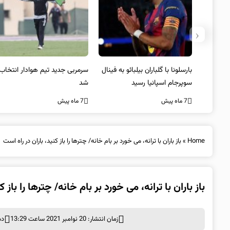
‹
 به فینال
سرمربی جدید تیم هوادار انتخاب
پیروزی اینتر برای تثبیت
شد
صدرنشینی/ افزایش فاصله با
ناپولی
7 ماه پیش
7 ماه پیش
Home
»
باز باران با ترانه، می خورد بر بام خانه/ چترها را باز کنید، باران در راه است
باز باران با ترانه، می خورد بر بام خانه/ چترها را باز 
زمان انتشار: 20 نوامبر 2021 ساعت 13:29
دس