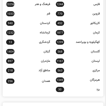
فارس
فرهنگ و هنر
23256
1244
قزوین
قم
1033
770
کاریکاتور
کردستان
940
452
کرمان
کرمانشاه
1232
1877
کهگیلویه و بویراحمد
گردشگری
13
1299
گلستان
گیلان
1404
568
لرستان
مازندران
897
1161
مرکزی
مناطق آزاد
218
563
هرمزگان
1345
همدان
256
یزد
30