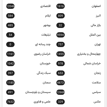
اصفهان
اقتصادی
12046
1616
البرز
ایلام
584
809
بازار مالی
بوشهر
485
32
بین الملل
تبلیغات
54
9594
تهران
چند رسانه ای
0
757
چهارمحال و بختیاری
خراسان رضوی
1161
1455
خراسان شمالی
خوزستان
1042
978
زنجان
سبک زندگی
397
653
سلامت
سمنان
1185
4873
سیاسی
سیستان و بلوچستان
491
12668
عکس
علمی و فناوری
7632
329