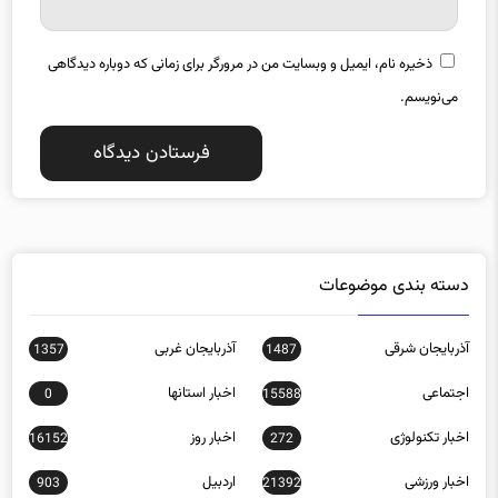
ذخیره نام، ایمیل و وبسایت من در مرورگر برای زمانی که دوباره دیدگاهی
می‌نویسم.
دسته بندی موضوعات
آذربایجان شرقی
آذربایجان غربی
1357
1487
اجتماعی
اخبار استانها
0
15588
اخبار تکنولوژی
اخبار روز
16152
272
اخبار ورزشی
اردبیل
903
21392