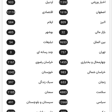
اخبار ورزشی
اردبیل
903
21392
اصفهان
اقتصادی
12118
1616
البرز
ایلام
584
809
بازار مالی
بوشهر
485
32
بین الملل
تبلیغات
54
9653
تهران
چند رسانه ای
0
757
چهارمحال و بختیاری
خراسان رضوی
1161
1455
خراسان شمالی
خوزستان
1042
983
زنجان
سبک زندگی
397
653
سلامت
سمنان
1185
4883
سیاسی
سیستان و بلوچستان
491
12668