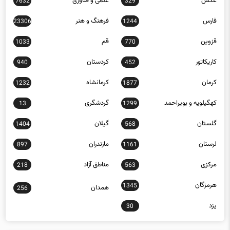
عکس
علمی و فناوری
7632
329
فارس
فرهنگ و هنر
23306
1244
قزوین
قم
1033
770
کاریکاتور
کردستان
940
452
کرمان
کرمانشاه
1232
1877
کهگیلویه و بویراحمد
گردشگری
13
1299
گلستان
گیلان
1404
568
لرستان
مازندران
897
1161
مرکزی
مناطق آزاد
218
563
هرمزگان
1345
همدان
256
یزد
30