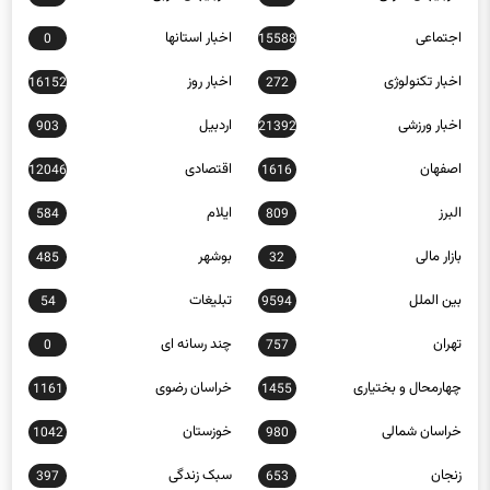
اخبار تکنولوژی
اخبار روز
16152
272
اخبار ورزشی
اردبیل
903
21392
اصفهان
اقتصادی
12046
1616
البرز
ایلام
584
809
بازار مالی
بوشهر
485
32
بین الملل
تبلیغات
54
9594
تهران
چند رسانه ای
0
757
چهارمحال و بختیاری
خراسان رضوی
1161
1455
خراسان شمالی
خوزستان
1042
980
زنجان
سبک زندگی
397
653
سلامت
سمنان
1185
4873