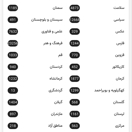
سیاسی
سیستان و بلوچستان
491
12668
عکس
علمی و فناوری
7632
329
فارس
فرهنگ و هنر
23256
1244
قزوین
قم
1033
770
کاریکاتور
کردستان
940
452
کرمان
کرمانشاه
1232
1877
کهگیلویه و بویراحمد
گردشگری
13
1299
گلستان
گیلان
1404
568
لرستان
مازندران
897
1161
مرکزی
مناطق آزاد
218
563
هرمزگان
1345
همدان
256
یزد