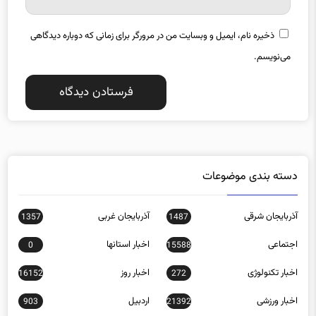
ذخیره نام، ایمیل و وبسایت من در مرورگر برای زمانی که دوباره دیدگاهی
می‌نویسم.
دسته بندی موضوعات
آذربایجان شرقی
آذربایجان غربی
1357
1487
اجتماعی
اخبار استانها
0
15588
اخبار تکنولوژی
اخبار روز
16152
272
اخبار ورزشی
اردبیل
903
21392