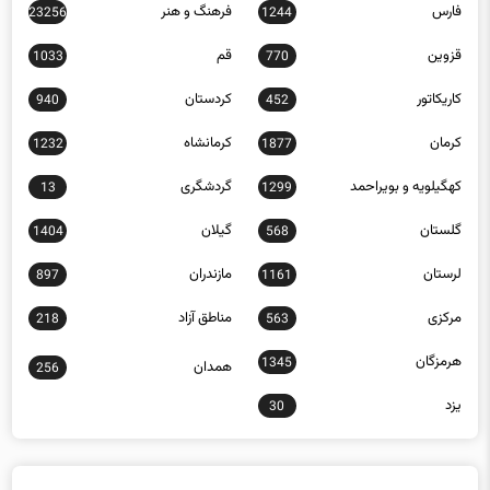
فارس
فرهنگ و هنر
23256
1244
قزوین
قم
1033
770
کاریکاتور
کردستان
940
452
کرمان
کرمانشاه
1232
1877
کهگیلویه و بویراحمد
گردشگری
13
1299
گلستان
گیلان
1404
568
لرستان
مازندران
897
1161
مرکزی
مناطق آزاد
218
563
هرمزگان
1345
همدان
256
یزد
30