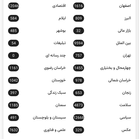
اصفهان
اقتصادی
12046
1616
البرز
ایلام
584
809
بازار مالی
بوشهر
485
32
بین الملل
تبلیغات
54
9594
تهران
چند رسانه ای
0
757
چهارمحال و بختیاری
خراسان رضوی
1161
1455
خراسان شمالی
خوزستان
1042
978
زنجان
سبک زندگی
397
653
سلامت
سمنان
1185
4873
سیاسی
سیستان و بلوچستان
491
12668
عکس
علمی و فناوری
7632
329