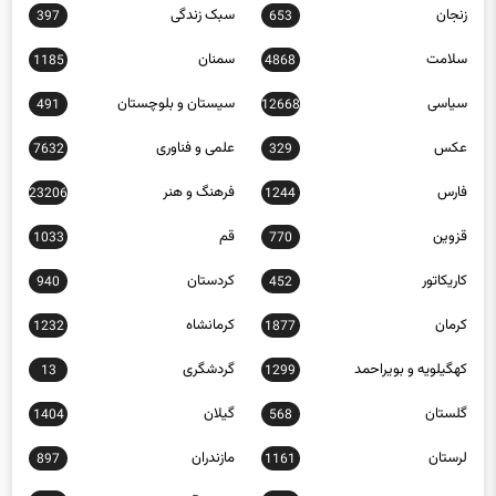
سلامت
سمنان
1185
4868
سیاسی
سیستان و بلوچستان
491
12668
عکس
علمی و فناوری
7632
329
فارس
فرهنگ و هنر
23206
1244
قزوین
قم
1033
770
کاریکاتور
کردستان
940
452
کرمان
کرمانشاه
1232
1877
کهگیلویه و بویراحمد
گردشگری
13
1299
گلستان
گیلان
1404
568
لرستان
مازندران
897
1161
مرکزی
مناطق آزاد
218
563