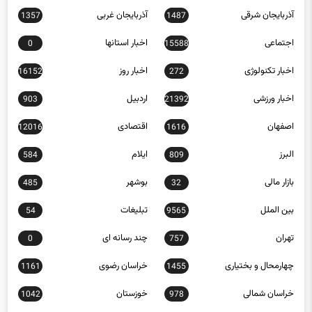
اجتماعی
اخبار استانها
0
15588
اخبار تکنولوژی
اخبار روز
16152
272
اخبار ورزشی
اردبیل
903
21392
اصفهان
اقتصادی
12016
1616
البرز
ایلام
584
809
بازار مالی
بوشهر
485
32
بین الملل
تبلیغات
54
9565
تهران
چند رسانه ای
0
757
چهارمحال و بختیاری
خراسان رضوی
1161
1455
خراسان شمالی
خوزستان
1042
978
زنجان
سبک زندگی
397
653