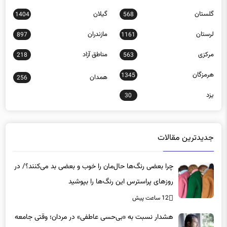
گلستان
گیلان
1404
568
لرستان
مازندران
897
1161
مرکزی
مناطق آزاد
218
563
هرمزگان
1345
همدان
256
یزد
30
جدیدترین مقالات
چرا بعضی رنگ‌ها حال‌مان را خوب و بعضی بد می‌کنند؟/ در
روزهای پراسترس این رنگ‌ها را بپوشید
12 ساعت پیش
هشدار نسبت به «بی‌حسی عاطفی» در مردان؛ وقتی جامعه