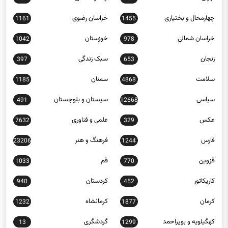
چهارمحال و بختیاری
خراسان رضوی
1161
1455
خراسان شمالی
خوزستان
1042
978
زنجان
سبک زندگی
397
653
سلامت
سمنان
1185
4868
سیاسی
سیستان و بلوچستان
491
12668
عکس
علمی و فناوری
7632
329
فارس
فرهنگ و هنر
23206
1244
قزوین
قم
1033
770
کاریکاتور
کردستان
940
452
کرمان
کرمانشاه
1232
1877
کهگیلویه و بویراحمد
گردشگری
13
1299