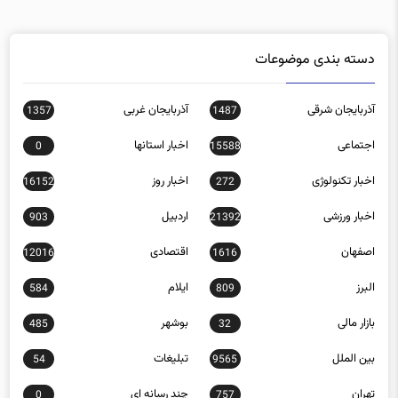
دسته بندی موضوعات
آذربایجان شرقی
آذربایجان غربی
1357
1487
اجتماعی
اخبار استانها
0
15588
اخبار تکنولوژی
اخبار روز
16152
272
اخبار ورزشی
اردبیل
903
21392
اصفهان
اقتصادی
12016
1616
البرز
ایلام
584
809
بازار مالی
بوشهر
485
32
بین الملل
تبلیغات
54
9565
تهران
چند رسانه ای
0
757