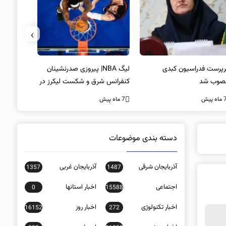
›
پرست فدراسیون کبدی
لیگ NBA| پیروزی صدرنشینان
خط و نشان
صوب شد
کنفرانس شرق و شکست لیکرز در
7 ماه پیش
غیاب جیمز
ه پیش
7 ماه پیش
دسته بندی موضوعات
آذربایجان شرقی
آذربایجان غربی
1357
1487
اجتماعی
اخبار استانها
0
15588
اخبار تکنولوژی
اخبار روز
16152
272