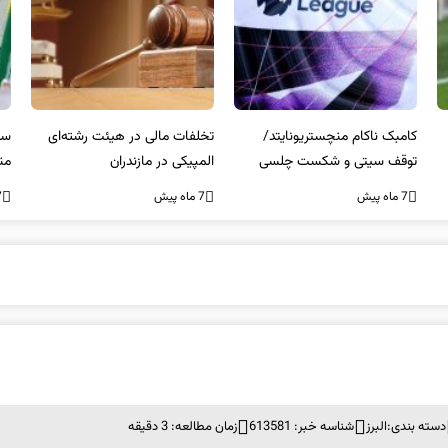
کامبک ناکام منچستریونایتد/
تخلفات مالی در هیئت رشته‌ای
سر
توقف سیتی و شکست چلسی
المپیکی در مازندران
من
7 ماه پیش
7 ماه پیش
7 ما
دسته بندی:
البرز
شناسه خبر: 613581
زمان مطالعه: 3 دقیقه