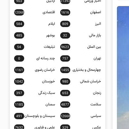
اخبار ورزشی
اردبیل
903
21392
اصفهان
اقتصادی
12068
1616
البرز
ایلام
584
809
بازار مالی
بوشهر
485
32
بین الملل
تبلیغات
54
9623
تهران
چند رسانه ای
0
757
چهارمحال و بختیاری
خراسان رضوی
1161
1455
خراسان شمالی
خوزستان
1042
980
زنجان
سبک زندگی
397
653
سلامت
سمنان
1185
4877
سیاسی
سیستان و بلوچستان
491
12668
عکس
علمی و فناوری
7632
329