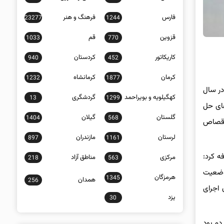
فارس
فرهنگ و هنر
23277
1244
قزوین
قم
1033
770
کاریکاتور
کردستان
940
452
کرمان
کرمانشاه
1232
1877
ام رهایی ۲۳ محکوم به قصاص نفس در استان البرز در سال ۱۴۰۳ گفت: در سال
کهگیلویه و بویراحمد
گردشگری
13
1299
های حل
گلستان
گیلان
1404
568
مجازات آنها قصاص
لرستان
مازندران
897
1161
دی رضایت در پرونده‌های قصاص نفس استان در سال ۱۴۰۳ در مقایسه با سال ۱۴۰۲ اضافه کرد:
مرکزی
مناطق آزاد
218
563
وضعیت
هرمزگان
1345
همدان
256
 اجرای
یزد
30
دم بود