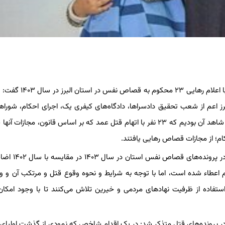
به گزارش برگزیده البرز؛ از دادگستری البرز، حسین فاضلی هریکندی با اعل
 اعم از شعب تحقیق دادسراها، دادگاه‌های کیفری یک، اجرای احکام، شورا
اختلاف و اداره کل زندان‌های استان البرز و با همراهی بی نظیر خیرین شاهد آن بودیم که ۲۳ نفر با اتهام قتل عمد که بر اساس قانون، 
م؛ از مجازات قصاص رهایی یافتند.
رئیس کل دادگستری استان البرز با اعلام افزایش ۲۲ درص
عطاء شده است، اما با توجه به شرایط و نحوه وقوع قتل و مرتکب آن و 
استفاده از ظرفیت نهادهای مردمی و خیرین تلاش می‌کنند تا با وجود امکان
 در پرونده‌های قتل متذکر شد: در یک اقدام شاخص که نمودی از گذشت اولیای 