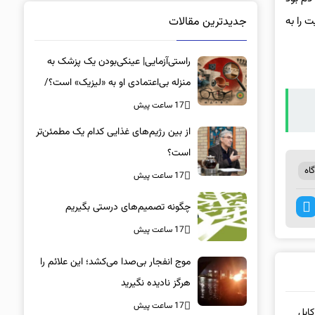
جدیدترین مقالات
 را به
راستی‌آزمایی| عینکی‌بودن یک پزشک به
منزله بی‌اعتمادی او به «لیزیک» است؟/
جراحان، چشم فرزندان خود را لیزیک
17 ساعت پیش
می‌کنند؟
از بین رژیم‌های غذایی کدام یک مطمئن‌تر
است؟‌
اه
17 ساعت پیش
چگونه تصمیم‌های درستی بگیریم
17 ساعت پیش
موج انفجار بی‌صدا می‌کشد؛ این علائم را
هرگز نادیده نگیرید
17 ساعت پیش
ق کابل