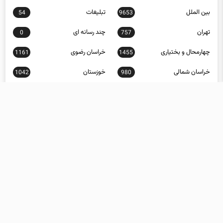
بین الملل
تبلیغات
54
9653
تهران
چند رسانه ای
0
757
چهارمحال و بختیاری
خراسان رضوی
1161
1455
خراسان شمالی
خوزستان
1042
980
زنجان
سبک زندگی
397
653
سلامت
سمنان
1185
4883
سیاسی
سیستان و بلوچستان
491
12668
عکس
علمی و فناوری
7632
329
فارس
فرهنگ و هنر
23306
1244
قزوین
قم
1033
770
کاریکاتور
کردستان
940
452