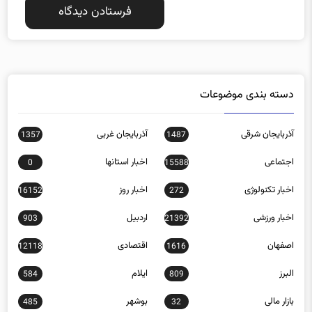
دسته بندی موضوعات
آذربایجان شرقی
آذربایجان غربی
1357
1487
اجتماعی
اخبار استانها
0
15588
اخبار تکنولوژی
اخبار روز
16152
272
اخبار ورزشی
اردبیل
903
21392
اصفهان
اقتصادی
12118
1616
البرز
ایلام
584
809
بازار مالی
بوشهر
485
32