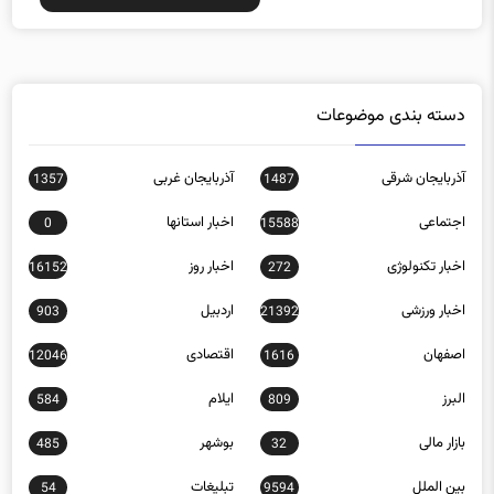
دسته بندی موضوعات
آذربایجان شرقی
آذربایجان غربی
1357
1487
اجتماعی
اخبار استانها
0
15588
اخبار تکنولوژی
اخبار روز
16152
272
اخبار ورزشی
اردبیل
903
21392
اصفهان
اقتصادی
12046
1616
البرز
ایلام
584
809
بازار مالی
بوشهر
485
32
بین الملل
تبلیغات
54
9594