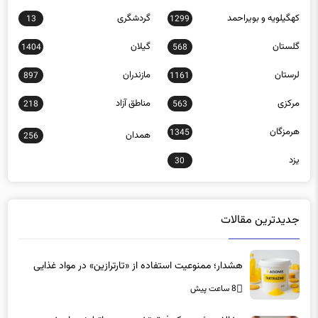
گلستان
گیلان
1404
568
لرستان
مازندران
897
1161
مرکزی
مناطق آزاد
218
563
هرمزگان
1345
همدان
256
یزد
30
جدیدترین مقالات
هشدار؛ ممنوعیت استفاده از «تارترازین» در مواد غذایی
8 ساعت پیش
مخالفت شدید یک فوق تخصص روماتولوژی با برخی