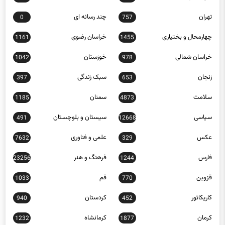
تهران
چند رسانه ای
0
757
چهارمحال و بختیاری
خراسان رضوی
1161
1455
خراسان شمالی
خوزستان
1042
978
زنجان
سبک زندگی
397
653
سلامت
سمنان
1185
4873
سیاسی
سیستان و بلوچستان
491
12668
عکس
علمی و فناوری
7632
329
فارس
فرهنگ و هنر
23256
1244
قزوین
قم
1033
770
کاریکاتور
کردستان
940
452
کرمان
کرمانشاه
1232
1877
کهگیلویه و بویراحمد
گردشگری
13
1299