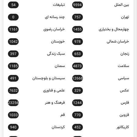
بین الملل
تبلیغات
54
9594
تهران
چند رسانه ای
0
757
چهارمحال و بختیاری
خراسان رضوی
1161
1455
خراسان شمالی
خوزستان
1042
978
زنجان
سبک زندگی
397
653
سلامت
سمنان
1185
4873
سیاسی
سیستان و بلوچستان
491
12668
عکس
علمی و فناوری
7632
329
فارس
فرهنگ و هنر
23256
1244
قزوین
قم
1033
770
کاریکاتور
کردستان
940
452