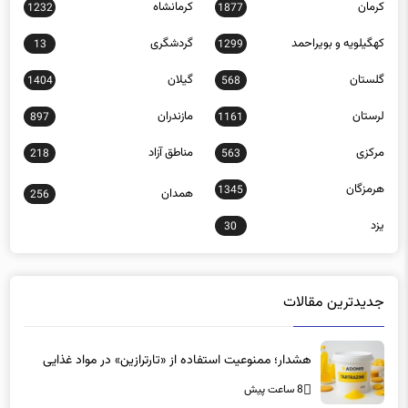
کرمان
کرمانشاه
1232
1877
کهگیلویه و بویراحمد
گردشگری
13
1299
گلستان
گیلان
1404
568
لرستان
مازندران
897
1161
مرکزی
مناطق آزاد
218
563
هرمزگان
1345
همدان
256
یزد
30
جدیدترین مقالات
هشدار؛ ممنوعیت استفاده از «تارترازین» در مواد غذایی
8 ساعت پیش