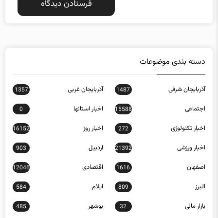
دسته بندی موضوعات
آذربایجان شرقی
آذربایجان غربی
1357
1487
اجتماعی
اخبار استانها
0
15588
اخبار تکنولوژی
اخبار روز
16152
272
اخبار ورزشی
اردبیل
903
21392
اصفهان
اقتصادی
12046
1616
البرز
ایلام
584
809
بازار مالی
بوشهر
485
32