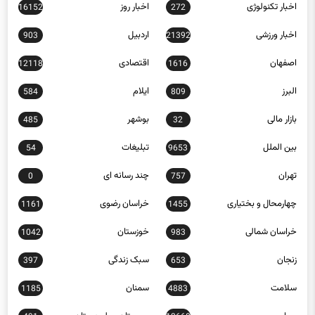
اخبار ورزشی
اردبیل
903
21392
اصفهان
اقتصادی
12118
1616
البرز
ایلام
584
809
بازار مالی
بوشهر
485
32
بین الملل
تبلیغات
54
9653
تهران
چند رسانه ای
0
757
چهارمحال و بختیاری
خراسان رضوی
1161
1455
خراسان شمالی
خوزستان
1042
983
زنجان
سبک زندگی
397
653
سلامت
سمنان
1185
4883
سیاسی
سیستان و بلوچستان
491
12668