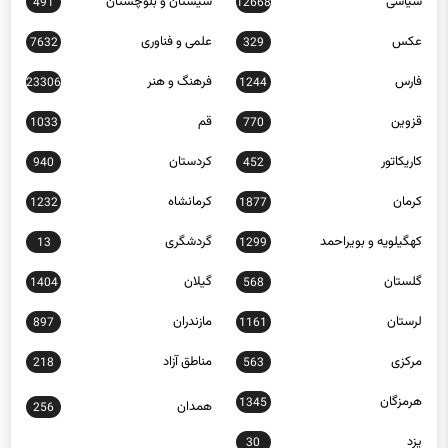
عکس
علمی و فناوری
7632
329
فارس
فرهنگ و هنر
23306
1244
قزوین
قم
1033
770
کاریکاتور
کردستان
940
452
کرمان
کرمانشاه
1232
1877
کهگیلویه و بویراحمد
گردشگری
13
1299
گلستان
گیلان
1404
568
لرستان
مازندران
897
1161
مرکزی
مناطق آزاد
218
563
هرمزگان
1345
همدان
256
یزد
30