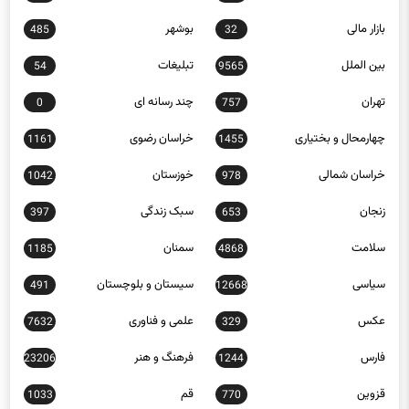
بازار مالی
بوشهر
485
32
بین الملل
تبلیغات
54
9565
تهران
چند رسانه ای
0
757
چهارمحال و بختیاری
خراسان رضوی
1161
1455
خراسان شمالی
خوزستان
1042
978
زنجان
سبک زندگی
397
653
سلامت
سمنان
1185
4868
سیاسی
سیستان و بلوچستان
491
12668
عکس
علمی و فناوری
7632
329
فارس
فرهنگ و هنر
23206
1244
قزوین
قم
1033
770
کاریکاتور
کردستان
940
452