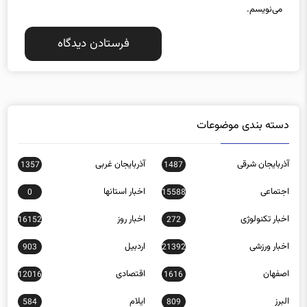
دسته بندی موضوعات
آذربایجان شرقی
آذربایجان غربی
1357
1487
اجتماعی
اخبار استانها
0
15588
اخبار تکنولوژی
اخبار روز
16152
272
اخبار ورزشی
اردبیل
903
21392
اصفهان
اقتصادی
12016
1616
البرز
ایلام
584
809