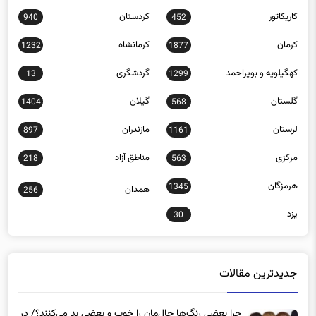
کرمان
کرمانشاه
1232
1877
کهگیلویه و بویراحمد
گردشگری
13
1299
گلستان
گیلان
1404
568
لرستان
مازندران
897
1161
مرکزی
مناطق آزاد
218
563
هرمزگان
1345
همدان
256
یزد
30
جدیدترین مقالات
چرا بعضی رنگ‌ها حال‌مان را خوب و بعضی بد می‌کنند؟/ در
روزهای پراسترس این رنگ‌ها را بپوشید