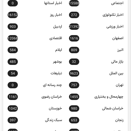
اجتماعی
اخبار استانها
0
15588
اخبار تکنولوژی
اخبار روز
16152
272
اخبار ورزشی
اردبیل
903
21392
اصفهان
اقتصادی
12068
1616
البرز
ایلام
584
809
بازار مالی
بوشهر
485
32
بین الملل
تبلیغات
54
9623
تهران
چند رسانه ای
0
757
چهارمحال و بختیاری
خراسان رضوی
1161
1455
خراسان شمالی
خوزستان
1042
980
زنجان
سبک زندگی
397
653