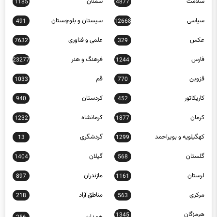
سلامت
سمنان
1185
4877
سیاسی
سیستان و بلوچستان
491
12668
عکس
علمی و فناوری
7632
329
فارس
فرهنگ و هنر
23277
1244
قزوین
قم
1033
770
کاریکاتور
کردستان
940
452
کرمان
کرمانشاه
1232
1877
کهگیلویه و بویراحمد
گردشگری
13
1299
گلستان
گیلان
1404
568
لرستان
مازندران
897
1161
مرکزی
مناطق آزاد
218
563
هرمزگان
1345
همدان