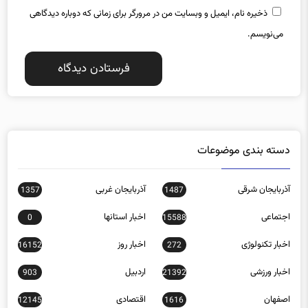
می‌نویسم.
دسته بندی موضوعات
آذربایجان شرقی
آذربایجان غربی
1357
1487
اجتماعی
اخبار استانها
0
15588
اخبار تکنولوژی
اخبار روز
16152
272
اخبار ورزشی
اردبیل
903
21392
اصفهان
اقتصادی
12145
1616
البرز
ایلام
584
809