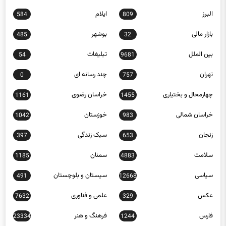
بازار مالی
بوشهر
485
32
بین الملل
تبلیغات
54
9681
تهران
چند رسانه ای
0
757
چهارمحال و بختیاری
خراسان رضوی
1161
1455
خراسان شمالی
خوزستان
1042
983
زنجان
سبک زندگی
397
653
سلامت
سمنان
1185
4883
سیاسی
سیستان و بلوچستان
491
12668
عکس
علمی و فناوری
7632
329
فارس
فرهنگ و هنر
23334
1244
قزوین
قم
1033
770