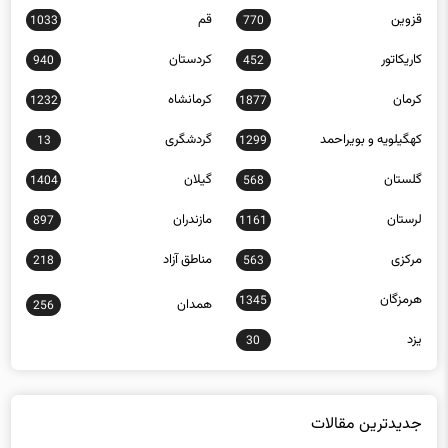
کاریکاتور
کردستان
940
452
کرمان
کرمانشاه
1232
1877
کهگیلویه و بویراحمد
گردشگری
13
1299
گلستان
گیلان
1404
568
لرستان
مازندران
897
1161
مرکزی
مناطق آزاد
218
563
هرمزگان
1345
همدان
256
یزد
30
جدیدترین مقالات