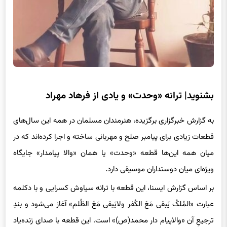
بشنوید| ترانه «وحدت» و یادی از فرهاد مهراد
به گزارش خبرگزاری برگزیده، هنرمندان مسلمان در همه این سال‌های
قطعات زیادی برای پیامبر صلح و مهربانی ساخته و اجرا کرده‌اند که در
میان همه این‌ها قطعه «وحدت» یا همان «والا پیامدار» جایگاه
ویژه‌ای میان دوستداران موسیقی دارد.
بر اساس گزارش ایسنا، این قطعه با ترانه سیاوش کسرایی و با دکلمه
عبارت «المُلکُ یَبقی مَعَ الکُفر ولایَبقی مَعَ الظُلم» آغاز می‌شود و بندِ
ترجیعِ آن «والاپیام دار محمد(ص)» است. این قطعه با صدای زنده‌یاد
فرهاد جاودانه شد و خیلی‌ها قطعه «وحدت» را یکی از بهترین آثار