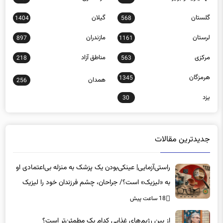
گلستان
گیلان
1404
568
لرستان
مازندران
897
1161
مرکزی
مناطق آزاد
218
563
هرمزگان
1345
همدان
256
یزد
30
جدیدترین مقالات
راستی‌آزمایی| عینکی‌بودن یک پزشک به منزله بی‌اعتمادی او
به «لیزیک» است؟/ جراحان، چشم فرزندان خود را لیزیک
می‌کنند؟
18 ساعت پیش
از بین رژیم‌های غذایی کدام یک مطمئن‌تر است؟‌
18 ساعت پیش