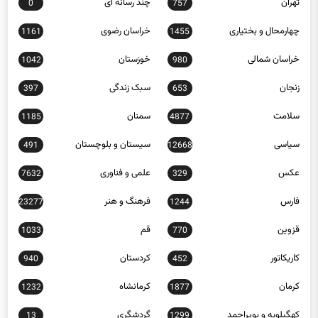
چهارمحال و بختیاری
خراسان رضوی
1161
1455
خراسان شمالی
خوزستان
1042
980
زنجان
سبک زندگی
397
653
سلامت
سمنان
1185
4877
سیاسی
سیستان و بلوچستان
491
12668
عکس
علمی و فناوری
7632
329
فارس
فرهنگ و هنر
23277
1244
قزوین
قم
1033
770
کاریکاتور
کردستان
940
452
کرمان
کرمانشاه
1232
1877
کهگیلویه و بویراحمد
گردشگری
13
1299