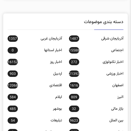
دسته بندی موضوعات
آذربایجان شرقی
آذربایجان غربی
1357
1487
اجتماعی
اخبار استانها
0
15588
اخبار تکنولوژی
اخبار روز
16152
272
اخبار ورزشی
اردبیل
903
21392
اصفهان
اقتصادی
12068
1616
البرز
ایلام
584
809
بازار مالی
بوشهر
485
32
بین الملل
تبلیغات
54
9623
تهران
چند رسانه ای
0
757