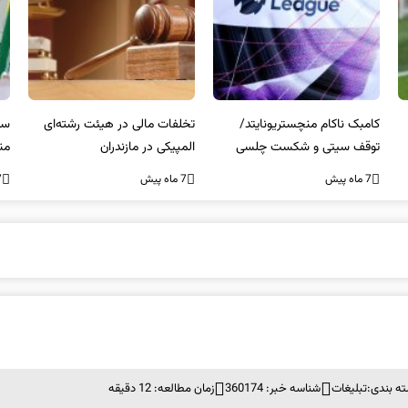
کامبک ناکام منچستریونایتد/
تخلفات مالی در هیئت رشته‌ای
سر
توقف سیتی و شکست چلسی
المپیکی در مازندران
من
7 ماه پیش
7 ماه پیش
7 ما
ه بندی:
تبلیغات
شناسه خبر: 360174
زمان مطالعه: 12 دقیقه