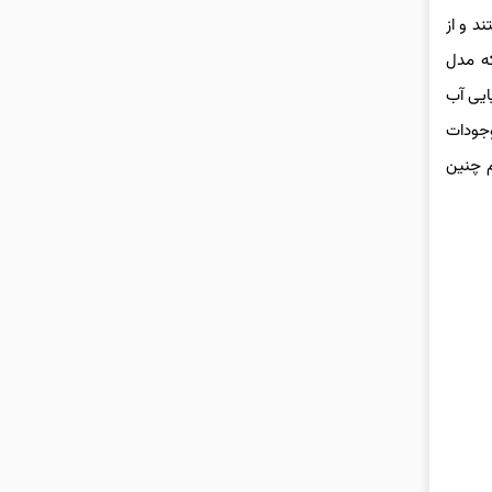
د و از
که مدل
یایی آب
ده از فیلتر یو وی یا همان فرابنفش قادر است تا 99 درصد موجودات
م چنین