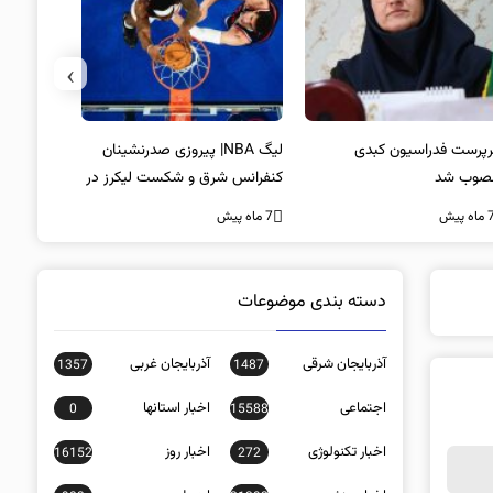
›
پرست فدراسیون کبدی
لیگ NBA| پیروزی صدرنشینان
خط و نشان
صوب شد
کنفرانس شرق و شکست لیکرز در
7 ماه پیش
غیاب جیمز
ه پیش
7 ماه پیش
دسته بندی موضوعات
آذربایجان شرقی
آذربایجان غربی
1357
1487
اجتماعی
اخبار استانها
0
15588
اخبار تکنولوژی
اخبار روز
16152
272