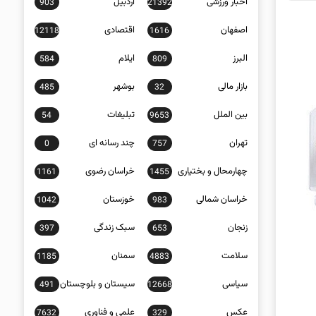
اخبار ورزشی
اردبیل
903
21392
اصفهان
اقتصادی
12118
1616
البرز
ایلام
584
809
بازار مالی
بوشهر
485
32
بین الملل
تبلیغات
54
9653
تهران
چند رسانه ای
0
757
چهارمحال و بختیاری
خراسان رضوی
1161
1455
خراسان شمالی
خوزستان
1042
983
زنجان
سبک زندگی
397
653
سلامت
سمنان
1185
4883
سیاسی
سیستان و بلوچستان
491
12668
عکس
علمی و فناوری
7632
329