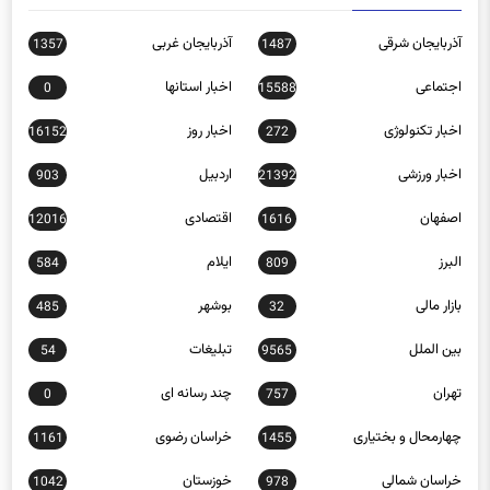
آذربایجان شرقی
آذربایجان غربی
1357
1487
اجتماعی
اخبار استانها
0
15588
اخبار تکنولوژی
اخبار روز
16152
272
اخبار ورزشی
اردبیل
903
21392
اصفهان
اقتصادی
12016
1616
البرز
ایلام
584
809
بازار مالی
بوشهر
485
32
بین الملل
تبلیغات
54
9565
تهران
چند رسانه ای
0
757
چهارمحال و بختیاری
خراسان رضوی
1161
1455
خراسان شمالی
خوزستان
1042
978