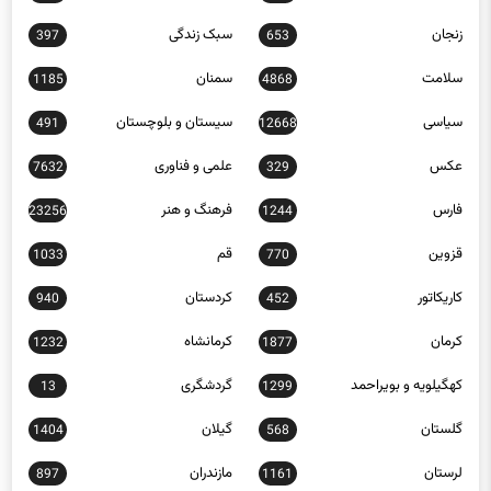
زنجان
سبک زندگی
397
653
سلامت
سمنان
1185
4868
سیاسی
سیستان و بلوچستان
491
12668
عکس
علمی و فناوری
7632
329
فارس
فرهنگ و هنر
23256
1244
قزوین
قم
1033
770
کاریکاتور
کردستان
940
452
کرمان
کرمانشاه
1232
1877
کهگیلویه و بویراحمد
گردشگری
13
1299
گلستان
گیلان
1404
568
لرستان
مازندران
897
1161