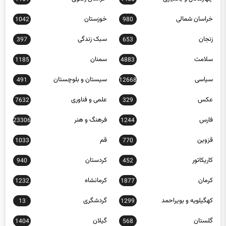
خراسان شمالی
خوزستان
1042
980
زنجان
سبک زندگی
397
653
سلامت
سمنان
1185
4883
سیاسی
سیستان و بلوچستان
491
12668
عکس
علمی و فناوری
7632
329
فارس
فرهنگ و هنر
23306
1244
قزوین
قم
1033
770
کاریکاتور
کردستان
940
452
کرمان
کرمانشاه
1232
1877
کهگیلویه و بویراحمد
گردشگری
13
1299
گلستان
گیلان
1404
568