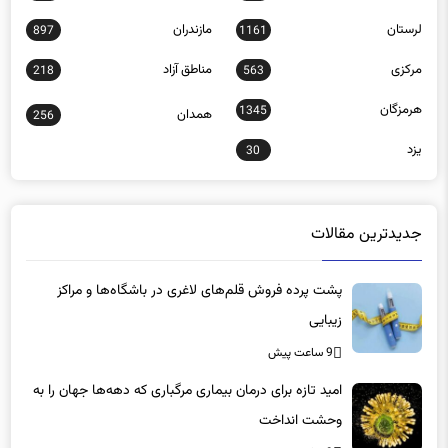
لرستان
مازندران
897
1161
مرکزی
مناطق آزاد
218
563
هرمزگان
1345
همدان
256
یزد
30
جدیدترین مقالات
پشت پرده فروش قلم‌های لاغری در باشگاه‌ها و مراکز
زیبایی
9 ساعت پیش
امید تازه برای درمان بیماری مرگباری که دهه‌ها جهان را به
وحشت انداخت