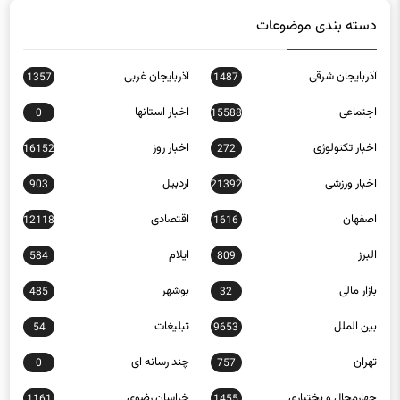
دسته بندی موضوعات
آذربایجان شرقی
آذربایجان غربی
1357
1487
اجتماعی
اخبار استانها
0
15588
اخبار تکنولوژی
اخبار روز
16152
272
اخبار ورزشی
اردبیل
903
21392
اصفهان
اقتصادی
12118
1616
البرز
ایلام
584
809
بازار مالی
بوشهر
485
32
بین الملل
تبلیغات
54
9653
تهران
چند رسانه ای
0
757
چهارمحال و بختیاری
خراسان رضوی
1161
1455