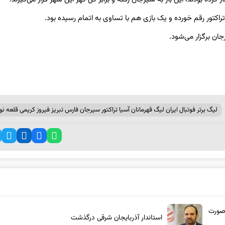
لیگ برتر فوتبال ایران لیگ قهرمانان آسیا تراکتور سیرجان فارس تبریز فیروز کریمی قلعه نو
 صورت
استاندار آذربایجان شرقی درگذشت