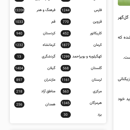
فارس
فرهنگ و هنر
23206
1244
گل‌گهر
قزوین
قم
1033
770
کاریکاتور
کردستان
940
452
شده که
کرمان
کرمانشاه
1232
1877
کهگیلویه و بویراحمد
گردشگری
13
1299
ت.
گلستان
گیلان
1404
568
یکنانی
لرستان
مازندران
897
1161
مرکزی
مناطق آزاد
218
563
ید خود
هرمزگان
1345
همدان
256
یزد
30