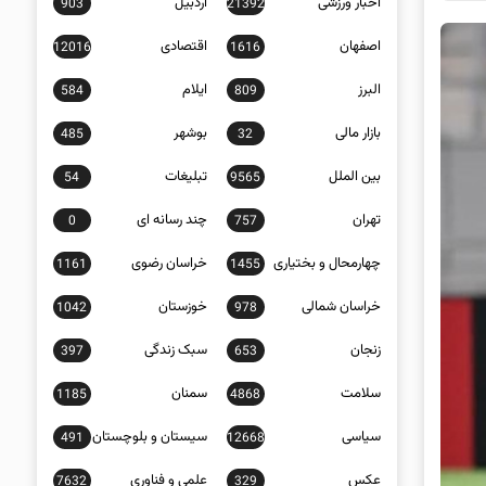
اخبار ورزشی
اردبیل
903
21392
اصفهان
اقتصادی
12016
1616
البرز
ایلام
584
809
بازار مالی
بوشهر
485
32
بین الملل
تبلیغات
54
9565
تهران
چند رسانه ای
0
757
چهارمحال و بختیاری
خراسان رضوی
1161
1455
خراسان شمالی
خوزستان
1042
978
زنجان
سبک زندگی
397
653
سلامت
سمنان
1185
4868
سیاسی
سیستان و بلوچستان
491
12668
عکس
علمی و فناوری
7632
329