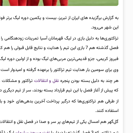
به گزارش برگزیده های ایران از تبریز، بیست و یکمین دوره لیگ برتر فو
این شهر می‌رود.
تراکتوری‌ها به دلیل بازی در لیگ قهرمانان آسیا تمرینات زودهنگامی را 
فصل گذشته هم 7 بازی این تیم را هدایت و نتایج قابل قبولی را هم کسب کرده بود.
فیروز کریمی، جزو قدیمی‌
ترین
مربی‌های لیگ بوده و از اولین دوره لیگ آزادگان در سال 1370 تا به امروز مر
وی برای سومین بار هدایت تیم تراکتور را برعهده گرفته و امیدوار است با 
هر چند به دلیل بسته بودن پنجره
نقل و انتقالات
تراکتور و مشکلات م
که پیش از آغاز فصل با این تیم قرارداد بسته بودند، سر از تیم دیگری 
از طرفی هم ‌تراکتوری‌ها‌ که درگیر پرداخت آخرین بدهی‌های خود و
ب
استفاده کنند.
گل‌گهر هم امسال یکی از تیم‌های پر سر و صدا در فصل نقل و انتقالات
تیم تراکتور که 3 فصل گذشته با دیدار با
نفت مسجد سلیمان
لیگ را آغ