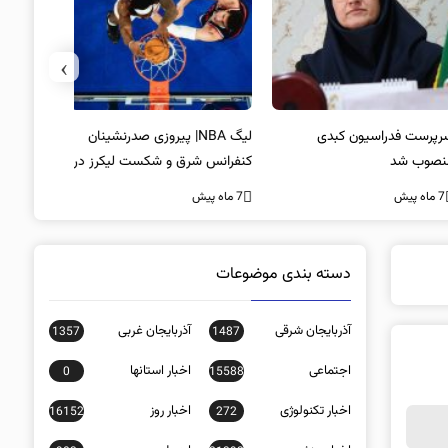
›
پرست فدراسیون کبدی
لیگ NBA| پیروزی صدرنشینان
خط و نشان
صوب شد
کنفرانس شرق و شکست لیکرز در
7 ماه پیش
غیاب جیمز
ه پیش
7 ماه پیش
دسته بندی موضوعات
آذربایجان شرقی
آذربایجان غربی
1357
1487
اجتماعی
اخبار استانها
0
15588
اخبار تکنولوژی
اخبار روز
16152
272