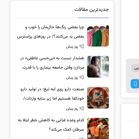
جدیدترین مقالات
چرا بعضی رنگ‌ها حال‌مان را خوب و
بعضی بد می‌کنند؟/ در روزهای پراسترس
این رنگ‌ها را بپوشید
1 روز پیش
هشدار نسبت به «بی‌حسی عاطفی» در
مردان؛ وقتی جامعه بیماری را با قدرت
یی
اشتباه می‌گیرد
1 روز پیش
صنعت دارو روی لبه تیغ؛ در تولید دارو
خودکفا هستیم اما زیر سایه واردات/
کدام داروها این روزها کمیاب شده‌اند؟/
1 روز پیش
«کشور سه ماه ذخیره دارویی دارد»
کدام وعده غذایی به کاهش خطر ابتلا به
سرطان کمک می‌کند؟