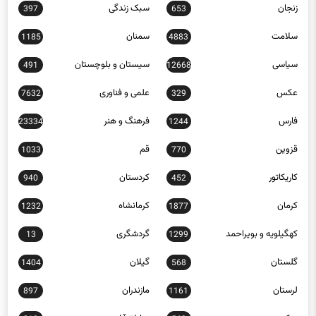
زنجان
سبک زندگی
397
653
سلامت
سمنان
1185
4883
سیاسی
سیستان و بلوچستان
491
12668
عکس
علمی و فناوری
7632
329
فارس
فرهنگ و هنر
23334
1244
قزوین
قم
1033
770
کاریکاتور
کردستان
940
452
کرمان
کرمانشاه
1232
1877
کهگیلویه و بویراحمد
گردشگری
13
1299
گلستان
گیلان
1404
568
لرستان
مازندران
897
1161