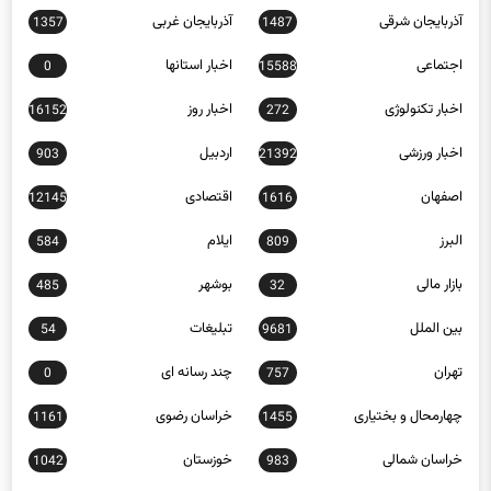
آذربایجان شرقی
آذربایجان غربی
1357
1487
اجتماعی
اخبار استانها
0
15588
اخبار تکنولوژی
اخبار روز
16152
272
اخبار ورزشی
اردبیل
903
21392
اصفهان
اقتصادی
12145
1616
البرز
ایلام
584
809
بازار مالی
بوشهر
485
32
بین الملل
تبلیغات
54
9681
تهران
چند رسانه ای
0
757
چهارمحال و بختیاری
خراسان رضوی
1161
1455
خراسان شمالی
خوزستان
1042
983