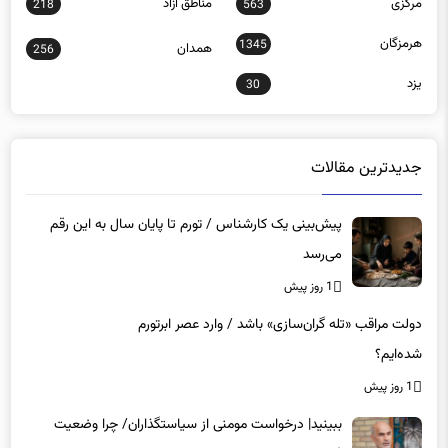
مرکزی
مناطق آزاد
218
563
هرمزگان
1345
همدان
256
یزد
30
جدیدترین مقالات
پیش‌بینی یک کارشناس / تورم تا پایان سال به این رقم
می‌رسد
1 روز پیش
دولت مراقب «تله گران‌سازی» باشد / وارد عصر ابرتورم
شده‌ایم؟
1 روز پیش
ببینید| درخواست مومنی از سیاستگذاران/ چرا وضعیت