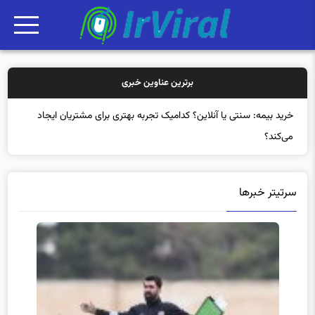
برترین عناوین خبری
خر
سرتیتر خبرها