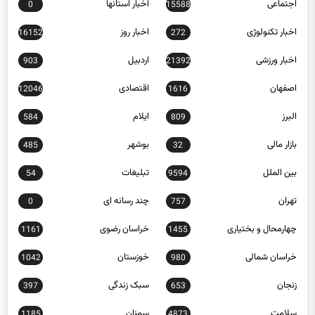
اخبار تکنولوژی
اخبار روز
16152
272
اخبار ورزشی
اردبیل
903
21392
اصفهان
اقتصادی
12046
1616
البرز
ایلام
584
809
بازار مالی
بوشهر
485
32
بین الملل
تبلیغات
54
9594
تهران
چند رسانه ای
0
757
چهارمحال و بختیاری
خراسان رضوی
1161
1455
خراسان شمالی
خوزستان
1042
980
زنجان
سبک زندگی
397
653
سلامت
سمنان
1185
4873