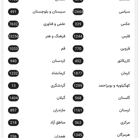
سیاسی
سیستان و بلوچستان
491
12668
عکس
علمی و فناوری
7632
329
فارس
فرهنگ و هنر
23256
1244
قزوین
قم
1033
770
کاریکاتور
کردستان
940
452
کرمان
کرمانشاه
1232
1877
کهگیلویه و بویراحمد
گردشگری
13
1299
گلستان
گیلان
1404
568
لرستان
مازندران
897
1161
مرکزی
مناطق آزاد
218
563
هرمزگان
1345
همدان
256